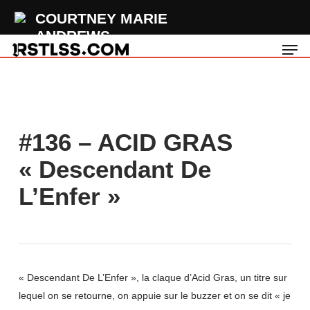
Skip
COURTNEY MARIE
to
ANDREWS
Men
main
Satellite
content
#136 – ACID GRAS
« Descendant De
L’Enfer »
« Descendant De L’Enfer », la claque d’Acid Gras, un titre sur
lequel on se retourne, on appuie sur le buzzer et on se dit « je