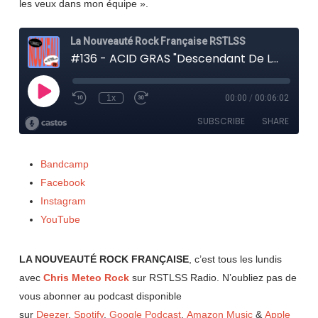
les veux dans mon équipe ».
Bandcamp
Facebook
Instagram
YouTube
LA NOUVEAUTÉ ROCK FRANÇAISE
, c’est tous les lundis
avec
Chris Meteo Rock
sur RSTLSS Radio. N’oubliez pas de
vous abonner au podcast disponible
sur
Deezer
,
Spotify
,
Google Podcast
,
Amazon Music
&
Apple