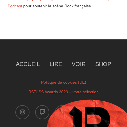
Podcast
pour soutenir la scène Rock française.
ACCUEIL
LIRE
VOIR
SHOP
Politique de cookies (UE)
RSTLSS Awards 2023 – votre sélection
instagram
twitch
facebook
youtube
x-
twitter