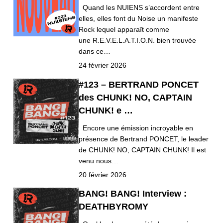
Quand les NUIENS s’accordent entre
elles, elles font du Noise un manifeste
Rock lequel apparaît comme
une R.E.V.E.L.A.T.I.O.N. bien trouvée
dans ce…
24 février 2026
#123 – BERTRAND PONCET
des CHUNK! NO, CAPTAIN
CHUNK! e …
Encore une émission incroyable en
présence de Bertrand PONCET, le leader
de CHUNK! NO, CAPTAIN CHUNK! Il est
venu nous…
20 février 2026
BANG! BANG! Interview :
DEATHBYROMY