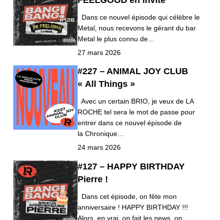
Dans ce nouvel épisode qui célèbre le
Metal, nous recevons le gérant du bar
Metal le plus connu de…
27 mars 2026
#227 – ANIMAL JOY CLUB
« All Things »
Avec un certain BRIO, je veux de LA
ROCHE tel sera le mot de passe pour
entrer dans ce nouvel épisode de
la Chronique…
24 mars 2026
#127 – HAPPY BIRTHDAY
Pierre !
Dans cet épisode, on fête mon
anniversaire ! HAPPY BIRTHDAY !!!
Alors, en vrai, on fait les news, on…