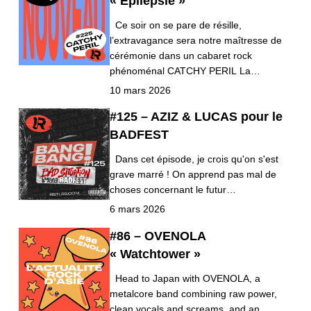
« Epilepsie »
Ce soir on se pare de résille,
l’extravagance sera notre maîtresse de
cérémonie dans un cabaret rock
phénoménal CATCHY PERIL La…
10 mars 2026
#125 – AZIZ & LUCAS pour le
BADFEST
Dans cet épisode, je crois qu'on s'est
grave marré ! On apprend pas mal de
choses concernant le futur…
6 mars 2026
#86 – OVENOLA
« Watchtower »
Head to Japan with OVENOLA, a
metalcore band combining raw power,
clean vocals and screams, and an