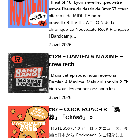
Il est 5h48, Lyon s’éveille…peut-être
est-ce l’heure du destin de 3mm57 cœur
alternatif de MIDLIFE notre
nouvelle R.E.V.E.L.A.T.I.O.N de la
chronique La Nouveauté RocK Française
! Bandcamp…
7 avril 2026
#129 – DAMIEN & MAXIME –
crew tech
Dans cet épisode, nous recevons
Damien & Maxime. Mais qui sont-ils ? Eh
bien vous les connaissez sans les…
3 avril 2026
#87 – COCK ROACH « 「鴉
葬」「Chōsō」 »
RSTLSSのアジア・ロックニュース、今
回は日本から Cockroach をご紹介しま