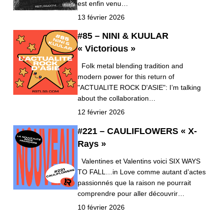
est enfin venu…
13 février 2026
#85 – NINI & KUULAR
« Victorious »
Folk metal blending tradition and
modern power for this return of
"ACTUALITE ROCK D'ASIE": I’m talking
about the collaboration…
12 février 2026
#221 – CAULIFLOWERS « X-
Rays »
Valentines et Valentins voici SIX WAYS
TO FALL…in Love comme autant d’actes
passionnés que la raison ne pourrait
comprendre pour aller découvrir…
10 février 2026