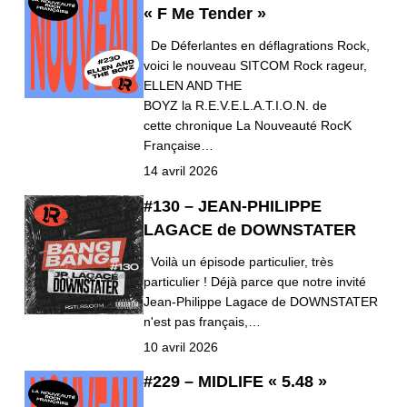
« F Me Tender »
De Déferlantes en déflagrations Rock,
voici le nouveau SITCOM Rock rageur,
ELLEN AND THE
BOYZ la R.E.V.E.L.A.T.I.O.N. de
cette chronique La Nouveauté RocK
Française…
14 avril 2026
#130 – JEAN-PHILIPPE
LAGACE de DOWNSTATER
Voilà un épisode particulier, très
particulier ! Déjà parce que notre invité
Jean-Philippe Lagace de DOWNSTATER
n'est pas français,…
10 avril 2026
#229 – MIDLIFE « 5.48 »