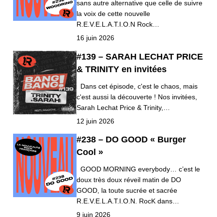
sans autre alternative que celle de suivre
la voix de cette nouvelle
R.E.V.E.L.A.T.I.O.N Rock…
16 juin 2026
#139 – SARAH LECHAT PRICE
& TRINITY en invitées
Dans cet épisode, c'est le chaos, mais
c'est aussi la découverte ! Nos invitées,
Sarah Lechat Price & Trinity,…
12 juin 2026
#238 – DO GOOD « Burger
Cool »
GOOD MORNING everybody… c’est le
doux très doux réveil matin de DO
GOOD, la toute sucrée et sacrée
R.E.V.E.L.A.T.I.O.N. RocK dans…
9 juin 2026