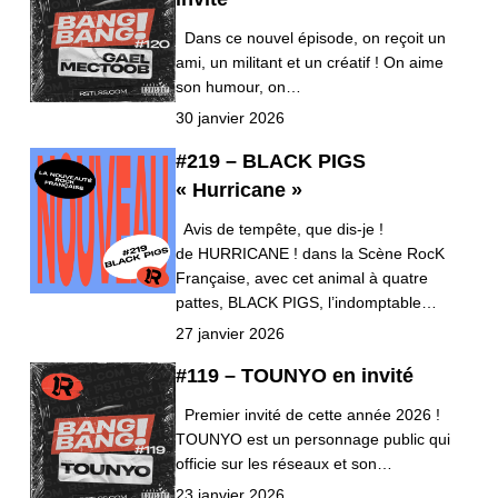
Dans ce nouvel épisode, on reçoit un
ami, un militant et un créatif ! On aime
son humour, on…
30 janvier 2026
#219 – BLACK PIGS
« Hurricane »
Avis de tempête, que dis-je !
de HURRICANE ! dans la Scène RocK
Française, avec cet animal à quatre
pattes, BLACK PIGS, l’indomptable…
27 janvier 2026
#119 – TOUNYO en invité
Premier invité de cette année 2026 !
TOUNYO est un personnage public qui
officie sur les réseaux et son…
23 janvier 2026