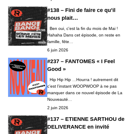
#138 – Fini de faire ce qu’il
nous plait…
Ben oui, c'est la fin du mois de Mai !
Hahaha Dans cet épisode, on reste en
famille, fête…
6 juin 2026
#237 – FANTOMES « I Feel
Good »
Hip Hip Hip …Hourra ! autrement dit
c’est l’instant WOOPWOOP à ne pas
manquer dans ce nouvel épisode de La
Nouveauté…
2 juin 2026
#137 – ETIENNE SARTHOU de
DELIVERANCE en invité