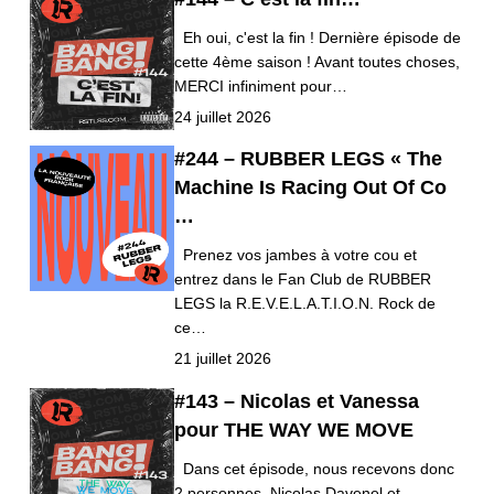
Eh oui, c'est la fin ! Dernière épisode de
cette 4ème saison ! Avant toutes choses,
MERCI infiniment pour…
24 juillet 2026
#244 – RUBBER LEGS « The
Machine Is Racing Out Of Co
…
Prenez vos jambes à votre cou et
entrez dans le Fan Club de RUBBER
LEGS la R.E.V.E.L.A.T.I.O.N. Rock de
ce…
21 juillet 2026
#143 – Nicolas et Vanessa
pour THE WAY WE MOVE
Dans cet épisode, nous recevons donc
2 personnes, Nicolas Davenel et