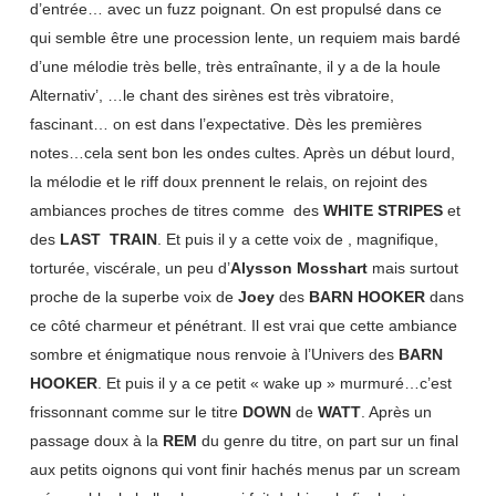
d’entrée… avec un fuzz poignant. On est propulsé dans ce
qui semble être une procession lente, un requiem mais bardé
d’une mélodie très belle, très entraînante, il y a de la houle
Alternativ’, …le chant des sirènes est très vibratoire,
fascinant… on est dans l’expectative. Dès les premières
notes…cela sent bon les ondes cultes. Après un début lourd,
la mélodie et le riff doux prennent le relais, on rejoint des
ambiances proches de titres comme des
WHITE STRIPES
et
des
LAST TRAIN
. Et puis il y a cette voix de , magnifique,
torturée, viscérale, un peu d’
Alysson Mosshart
mais surtout
proche de la superbe voix de
Joey
des
BARN HOOKER
dans
ce côté charmeur et pénétrant. Il est vrai que cette ambiance
sombre et énigmatique nous renvoie à l’Univers des
BARN
HOOKER
. Et puis il y a ce petit « wake up » murmuré…c’est
frissonnant comme sur le titre
DOWN
de
WATT
. Après un
passage doux à la
REM
du genre du titre, on part sur un final
aux petits oignons qui vont finir hachés menus par un scream