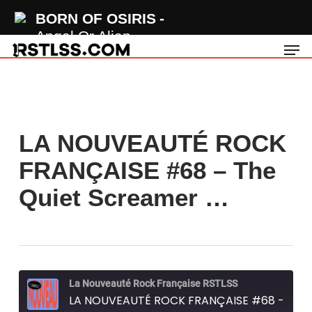
Skip
BORN OF OSIRIS
to
Angel Or Alien
Men
main
content
LA NOUVEAUTÉ ROCK
FRANÇAISE #68 – The
Quiet Screamer …
La Nouveauté Rock Française RSTLSS
LA NOUVEAUTÉ ROCK FRANÇAISE #68 - The Quiet Screamers "Fade (Wake Up)"