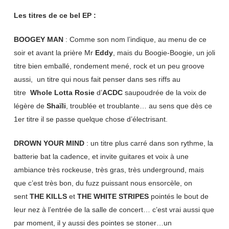
Les titres de ce bel EP :
BOOGEY MAN
: Comme son nom l’indique, au menu de ce
soir et avant la prière Mr
Eddy
, mais du Boogie-Boogie, un joli
titre bien emballé, rondement mené, rock et un peu groove
aussi, un titre qui nous fait penser dans ses riffs au
titre
Whole Lotta Rosie
d’
ACDC
saupoudrée de la voix de
légère de
Shaïli
, troublée et troublante… au sens que dès ce
1er titre il se passe quelque chose d’électrisant.
DROWN YOUR MIND
: un titre plus carré dans son rythme, la
batterie bat la cadence, et invite guitares et voix à une
ambiance très rockeuse, très gras, très underground, mais
que c’est très bon, du fuzz puissant nous ensorcèle, on
sent
THE KILLS
et
THE WHITE STRIPES
pointés le bout de
leur nez à l’entrée de la salle de concert… c’est vrai aussi que
par moment, il y aussi des pointes se stoner…un