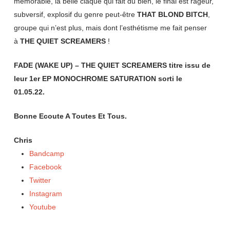
mémorable, la belle claque qui fait du bien, le final est rageur,
subversif, explosif du genre peut-être
THAT BLOND BITCH
,
groupe qui n’est plus, mais dont l’esthétisme me fait penser
à
THE QUIET SCREAMERS
!
FADE (WAKE UP) – THE QUIET SCREAMERS titre issu de
leur 1er EP MONOCHROME SATURATION sorti le
01.05.22.
Bonne Ecoute A Toutes Et Tous.
Chris
Bandcamp
Facebook
Twitter
Instagram
Youtube