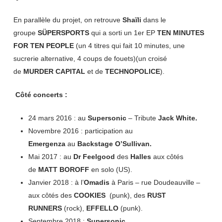
En parallèle du projet, on retrouve
Shaïli
dans le
groupe
SÜPERSPORTS
qui a sorti un 1er EP
TEN MINUTES
FOR TEN PEOPLE
(un 4 titres qui fait 10 minutes, une
sucrerie alternative, 4 coups de fouets)(un croisé
de
MURDER CAPITAL
et de
TECHNOPOLICE
).
Côté concerts :
24 mars 2016 : au
Supersonic
– Tribute
Jack White.
Novembre 2016 : participation au
Emergenza
au
Backstage O’Sullivan.
Mai 2017 : au
Dr Feelgood
des
Halles
aux côtés
de
MATT BOROFF
en solo (US).
Janvier 2018 : à l’
Omadis
à Paris – rue Doudeauville –
aux côtés des
COOKIES
(punk), des
RUST
RUNNERS
(rock),
EFFELLO
(punk).
Septembre 2018 :
Supersonic.