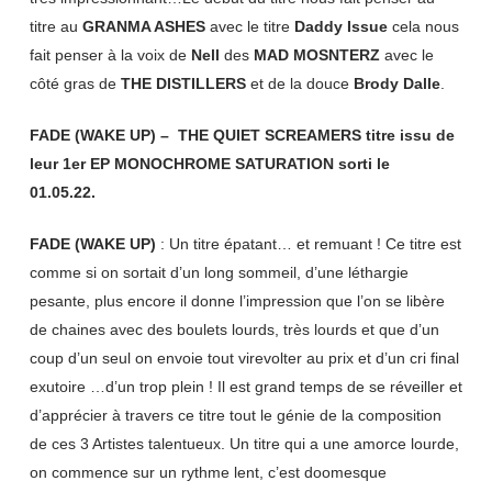
titre au
GRANMA ASHES
avec le titre
Daddy Issue
cela nous
fait penser à la voix de
Nell
des
MAD MOSNTERZ
avec le
côté gras de
THE DISTILLERS
et de la douce
Brody Dalle
.
FADE (WAKE UP) – THE QUIET SCREAMERS titre issu de
leur 1er EP MONOCHROME SATURATION sorti le
01.05.22.
FADE (WAKE UP)
: Un titre épatant… et remuant ! Ce titre est
comme si on sortait d’un long sommeil, d’une léthargie
pesante, plus encore il donne l’impression que l’on se libère
de chaines avec des boulets lourds, très lourds et que d’un
coup d’un seul on envoie tout virevolter au prix et d’un cri final
exutoire …d’un trop plein ! Il est grand temps de se réveiller et
d’apprécier à travers ce titre tout le génie de la composition
de ces 3 Artistes talentueux. Un titre qui a une amorce lourde,
on commence sur un rythme lent, c’est doomesque