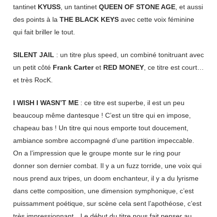
tantinet
KYUSS
, un tantinet
QUEEN OF STONE AGE
, et aussi
des points à la
THE BLACK KEYS
avec cette voix féminine
qui fait briller le tout.
SILENT JAIL
: un titre plus speed, un combiné tonitruant avec
un petit côté
Frank Carter
et
RED MONEY
, ce titre est court…
et très RocK.
I WISH I WASN’T ME
: ce titre est superbe, il est un peu
beaucoup même dantesque ! C’est un titre qui en impose,
chapeau bas ! Un titre qui nous emporte tout doucement,
ambiance sombre accompagné d’une partition impeccable.
On a l’impression que le groupe monte sur le ring pour
donner son dernier combat. Il y a un fuzz torride, une voix qui
nous prend aux tripes, un doom enchanteur, il y a du lyrisme
dans cette composition, une dimension symphonique, c’est
puissamment poétique, sur scène cela sent l’apothéose, c’est
très impressionnant…Le début du titre nous fait penser au