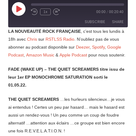
Play
1x
00:00
/
00:20:40
Rewind
Fast
Episode
10
Forward
SUBSCRIBE
SHARE
Seconds
30
seconds
LA NOUVEAUTÉ ROCK FRANÇAISE
, c’est tous les lundis à
18h avec
Chris
sur
RSTLSS Radio
. N’oubliez pas de vous
SHARE
RSS FEED
abonner au podcast disponible sur
Deezer
,
Spotify
,
Google
LINK
Podcast
,
Amazon Music
&
Apple Podcast
pour nous soutenir.
EMBED
FADE (WAKE UP) – THE QUIET SCREAMERS titre issu de
leur 1er EP MONOCHROME SATURATION sorti le
01.05.22.
THE QUIET SCREAMERS
…les hurleurs silencieux…je vous
ai entendus ! Certes un peu par hasard… mais le hasard est
aussi un rendez-vous ! Un peu comme un coup de foudre
alternatif …attention aux éclairs …ce groupe est bien encore
une fois R.E.V.E.L.A.T.I.O.N. !