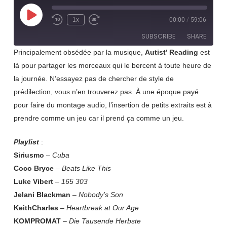
Play
1x
00:00
/
59:06
Rewind
Fast
Episode
10
Forward
SUBSCRIBE
SHARE
Seconds
30
seconds
Principalement obsédée par la musique,
Autist’ Reading
est
là pour partager les morceaux qui le bercent à toute heure de
SHARE
RSS FEED
la journée. N’essayez pas de chercher de style de
LINK
prédilection, vous n’en trouverez pas. À une époque payé
pour faire du montage audio, l’insertion de petits extraits est à
EMBED
prendre comme un jeu car il prend ça comme un jeu.
Playlist
:
Siriusmo
–
Cuba
Coco Bryce
–
Beats Like This
Luke Vibert
–
165 303
Jelani Blackman
–
Nobody’s Son
KeithCharles
–
Heartbreak at Our Age
KOMPROMAT
–
Die Tausende Herbste