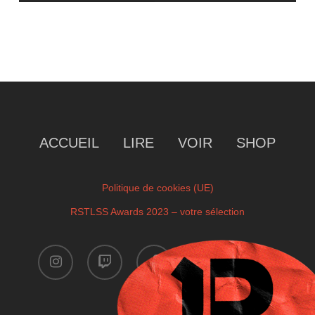
ACCUEIL
LIRE
VOIR
SHOP
Politique de cookies (UE)
RSTLSS Awards 2023 – votre sélection
instagram
twitch
facebook
youtube
x-
twitter