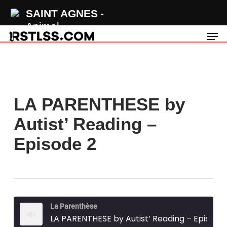
Skip
SAINT AGNES
to
Animal
Men
main
content
LA PARENTHESE by
Autist’ Reading –
Episode 2
La Parenthèse
LA PARENTHESE by Autist’ Reading – Episode 2