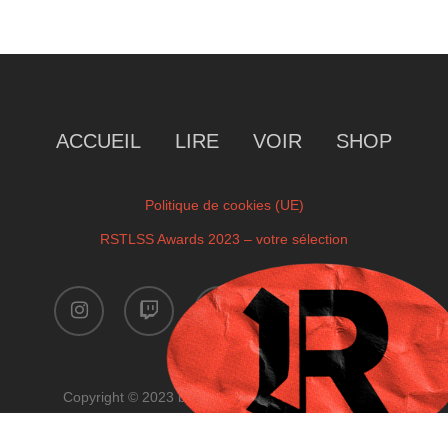
ACCUEIL
LIRE
VOIR
SHOP
Politique de cookies (UE)
RSTLSS Awards 2023 – votre sélection
instagram
twitch
facebook
youtube
x-
twitter
Copyright © 2023 by RSTLSS. All Rights Reserved.