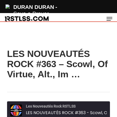
Skip
DURAN DURAN
to
Save a Prayer
Men
main
content
LES NOUVEAUTÉS
ROCK #363 – Scowl, Of
Virtue, Alt., Im …
Les Nouveautés Rock RSTLSS
LES NOUVEAUTÉS ROCK #363 - Scowl, Of Virtue, Alt., Imminence...