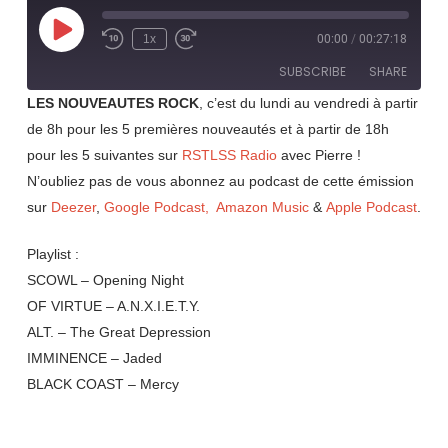
Play
1x
00:00
/
00:27:18
Rewind
Fast
Episode
10
Forward
SUBSCRIBE
SHARE
Seconds
30
seconds
LES NOUVEAUTES ROCK
, c’est du lundi au vendredi à partir
de 8h pour les 5 premières nouveautés et à partir de 18h
SHARE
RSS FEED
pour les 5 suivantes sur
RSTLSS Radio
avec Pierre !
LINK
N’oubliez pas de vous abonnez au podcast de cette émission
sur
Deezer
,
Google Podcast,
Amazon Music
&
Apple Podcast
.
EMBED
Playlist :
SCOWL – Opening Night
OF VIRTUE – A.N.X.I.E.T.Y.
ALT. – The Great Depression
IMMINENCE – Jaded
BLACK COAST – Mercy