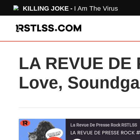
Skip
KILLING JOKE
I Am The Virus
to
main
content
LA REVUE DE 
Love, Soundg
La Revue De Presse Rock RSTLSS
LA REVUE DE PRESSE ROCK #3