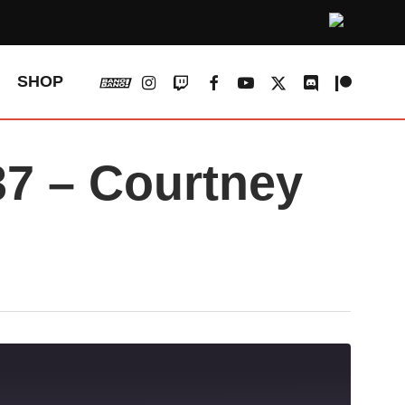
vk
instagram
twitch
facebook
youtube
x-
discord
patreon
SHOP
twitter
 – Courtney