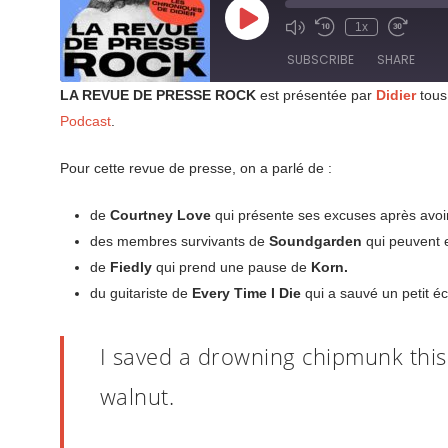
Play
1x
Mute/Unmute
Rewind
Fast
Episode
Episode
10
Forward
SUBSCRIBE
SHARE
Seconds
30
seconds
LA REVUE DE PRESSE ROCK
est présentée par
Didier
tous
SHARE
Podcast
.
RSS FEED
LINK
Pour cette revue de presse, on a parlé de :
EMBED
de
Courtney Love
qui présente ses excuses après avoir
des membres survivants de
Soundgarden
qui peuvent e
de
Fiedly
qui prend une pause de
Korn.
du guitariste de
Every Time I Die
qui a sauvé un petit écu
I saved a drowning chipmunk this 
walnut.