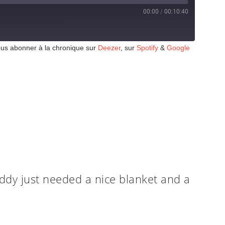
00:00
/
00:10:40
ous abonner à la chronique sur
Deezer
, sur
Spotify
&
Google
uddy just needed a nice blanket and a