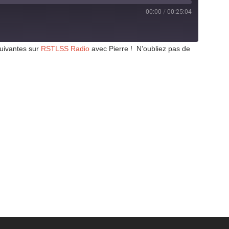
00:00
/
00:25:04
suivantes sur
RSTLSS Radio
avec Pierre ! N’oubliez pas de