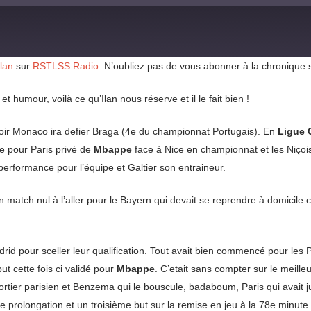
Ilan
sur
RSTLSS Radio
. N’oubliez pas de vous abonner à la chronique
t humour, voilà ce qu’Ilan nous réserve et il le fait bien !
 soir Monaco ira defier Braga (4e du championnat Portugais). En
Ligue 
le pour Paris privé de
Mbappe
face à Nice en championnat et les Niçois
performance pour l’équipe et Galtier son entraineur.
n match nul à l’aller pour le Bayern qui devait se reprendre à domicile 
adrid pour sceller leur qualification. Tout avait bien commencé pour le
t cette fois ci validé pour
Mbappe
. C’etait sans compter sur le meill
portier parisien et Benzema qui le bouscule, badaboum, Paris qui avait j
prolongation et un troisième but sur la remise en jeu à la 78e minut