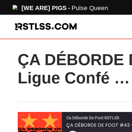
Skip
[WE ARE] PIGS
Pulse Queen
to
main
content
ÇA DÉBORDE D
Ligue Confé …
Ca Déborde De Foot RSTLSS
ÇA DÉBORDE DE FOOT #43 - E