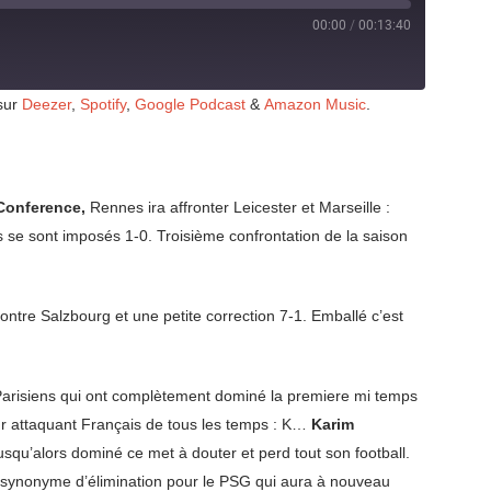
00:00
/
00:13:40
 sur
Deezer
,
Spotify
,
Google Podcast
&
Amazon Music
.
Conference,
Rennes ira affronter Leicester et Marseille :
 se sont imposés 1-0. Troisième confrontation de la saison
contre Salzbourg et une petite correction 7-1. Emballé c’est
s Parisiens qui ont complètement dominé la premiere mi temps
eur attaquant Français de tous les temps : K…
Karim
usqu’alors dominé ce met à douter et perd tout son football.
e synonyme d’élimination pour le PSG qui aura à nouveau