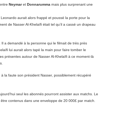
 entre
Neymar
et
Donnarumma
mais plus surprenant une
. Leonardo aurait alors frappé et poussé la porte pour la
ent de Nasser Al-Khelaïfi était tel qu’il a cassé un drapeau
 Il a demandé à la personne qui le filmait de très près
aïfi lui aurait alors tapé la main pour faire tomber le
nes présentes autour de Nasser Al-Khelaïfi à ce moment-là
s.
é à la faute son président Nasser, possiblement récupéré
ujourd’hui seul les abonnés pourront assister aux matchs. Le
ront être contenus dans une enveloppe de 20 000£ par match.