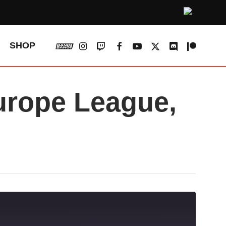
vk
instagram
twitch
facebook
youtube
x-
discord
patreon
SHOP
twitter
rope League,