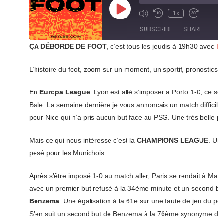
Play
1x
Mute/Unmute
Rewind
Fast
Episode
Episode
10
Forward
SUBSCRIBE
SHARE
Seconds
30
seconds
ÇA DÉBORDE DE FOOT
, c’est tous les jeudis à 19h30 avec
SHARE
RSS FEED
L’histoire du foot, zoom sur un moment, un sportif, pronostics e
LINK
En
Europa League
, Lyon est allé s’imposer a Porto 1-0, ce
EMBED
Bale. La semaine dernière je vous annoncais un match diffici
pour Nice qui n’a pris aucun but face au PSG. Une très belle 
Mais ce qui nous intéresse c’est la
CHAMPIONS LEAGUE
. U
pesé pour les Munichois.
Après s’être imposé 1-0 au match aller, Paris se rendait à M
avec un premier but refusé à la 34ème minute et un second bu
Benzema
. Une égalisation à la 61e sur une faute de jeu du 
S’en suit un second but de Benzema à la 76ème synonyme de 