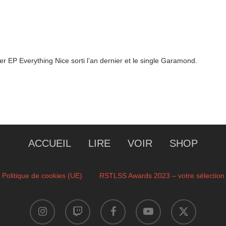
r EP Everything Nice sorti l’an dernier et le single Garamond.
ACCUEIL
LIRE
VOIR
SHOP
Politique de cookies (UE)
RSTLSS Awards 2023 – votre sélection
instagram
twitch
facebook
youtube
x-
twitter