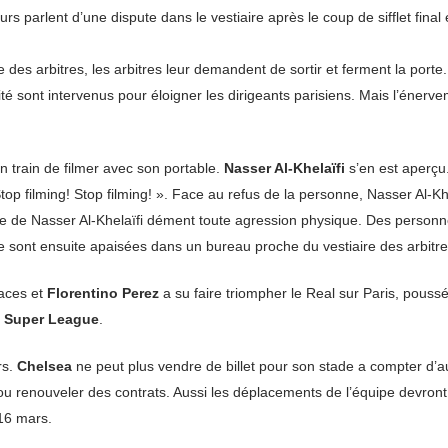
rs parlent d’une dispute dans le vestiaire après le coup de sifflet final
e des arbitres, les arbitres leur demandent de sortir et ferment la porte
 sont intervenus pour éloigner les dirigeants parisiens. Mais l’énervem
n train de filmer avec son portable.
Nasser Al-Khelaïfi
s’en est aperçu.
top filming! Stop filming! ». Face au refus de la personne, Nasser Al-Khel
age de Nasser Al-Khelaïfi dément toute agression physique. Des person
e sont ensuite apaisées dans un bureau proche du vestiaire des arbitre
maces et
Florentino Perez
a su faire triompher le Real sur Paris, pouss
e
Super League
.
rs.
Chelsea
ne peut plus vendre de billet pour son stade a compter d’a
ner ou renouveler des contrats. Aussi les déplacements de l’équipe dev
 16 mars.