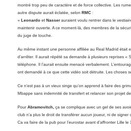
montré trop peu de caractère et de force collective. Les rumeu
autre dispute aurait éclatée, selon
RMC
:
«
Leonardo
et
Nasser
auraient voulu rentrer dans le vestiair
maintenir ouverte. A ce moment-là, des membres de la sécurité
du juge de touche.
Au même instant une personne affiliée au Real Madrid était e
d’arrêter. Il aurait répété sa demande à plusieurs reprises « S
téléphone. Il l’aurait ensuite menacé verbalement. L’entour
ont demandé à ce que cette vidéo soit détruite. Les choses s
Ce n’est pas à un vieux singe qu’on apprend à faire des gri
Mbappe sans indemnité de transfert et relancer son projet d
Pour
Abramovitch,
ça se complique avec un gel de ses avoi
club n’a plus le droit de transférer aucun joueur, ni de sig
Ca va faire de la pub pour l’eurostar avant d’affronter Lille le