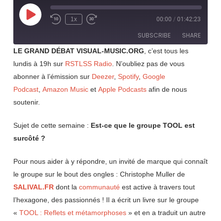
Play
1x
00:00
/
01:42:23
Rewind
Fast
Episode
10
Forward
SUBSCRIBE
SHARE
Seconds
30
seconds
LE GRAND DÉBAT VISUAL-MUSIC.ORG
, c’est tous les
lundis à 19h sur
RSTLSS Radio
. N’oubliez pas de vous
SHARE
RSS FEED
abonner à l’émission sur
Deezer
,
Spotify
,
Google
LINK
Podcast
,
Amazon Music
et
Apple Podcasts
afin de nous
soutenir.
EMBED
Sujet de cette semaine :
Est-ce que le groupe TOOL est
surcôté ?
Pour nous aider à y répondre, un invité de marque qui connaît
le groupe sur le bout des ongles : Christophe Muller de
SALIVAL.FR
dont la
communauté
est active à travers tout
l’hexagone, des passionnés ! Il a écrit un livre sur le groupe
«
TOOL : Reflets et métamorphoses
» et en a traduit un autre