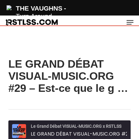
Skip
THE VAUGHNS
to
Turn Around
Men
main
content
LE GRAND DÉBAT
VISUAL-MUSIC.ORG
#29 – Est-ce que le g …
Le Grand Débat VISUAL-MUSIC.ORG x RSTLSS
LE GRAND DÉBAT VISUAL-MUSIC.ORG #29 - Est-ce que le groupe TOOL est surcôté ?