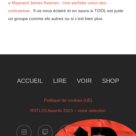
«
Maynard James Keenan : Une parfaite union des
contraires
« . Il va nous éclairé et on saura si TOOL est juste
un groupe comme els autres ou si c’est bien plus.
ACCUEIL
LIRE
VOIR
SHOP
Politique de cookies (UE)
RSTLSS Awards 2023 – votre sélection
instagram
twitch
facebook
youtube
x-
twitter