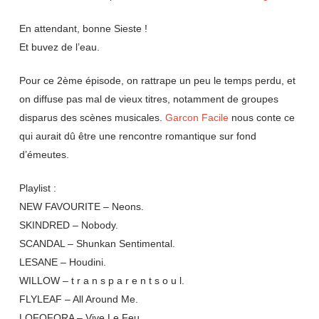
En attendant, bonne Sieste !
Et buvez de l’eau.
Pour ce 2ème épisode, on rattrape un peu le temps perdu, et
on diffuse pas mal de vieux titres, notamment de groupes
disparus des scènes musicales.
Garcon Facile
nous conte ce
qui aurait dû être une rencontre romantique sur fond
d’émeutes.
Playlist :
NEW FAVOURITE – Neons.
SKINDRED – Nobody.
SCANDAL – Shunkan Sentimental.
LESANE – Houdini.
WILLOW – t r a n s p a r e n t s o u l.
FLYLEAF – All Around Me.
LOFOFORA – Vive Le Feu.