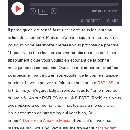
Play
1x
00:00
/
01:03:35
Rewind
Fast
Episode
10
Forward
SUBSCRIBE
SHARE
Seconds
30
seconds
Il parait qu’on est sensé faire une sieste tous les jours au
milieu de la journée. Mais on n’a pas toujours le temps, c’est
SHARE
RSS FEED
pourquoi votre
Marmotte
préférée vous propose de prendre
LINK
1h pour vous tous les derniers mercredis du mois pour faire
absolument c’que vous voulez en écoutant de la bonne
EMBED
musique en sa compagnie. Ouais, le mot important c’est “
sa
compagnie
”, parce qu’en soi, écouter de la bonne musique
pendant 1h vous pouvez le faire tout seul ou sur
RSTLSS
en
fait. Enfin, je m’égare, Edgar, rendez-vous le 4ème mercredi
du mois à 14h sur RSTLSS pour
LA SIESTE
(Rock) et si vous
avez piscine à ce moment là, n’hésitez pas à me suivre sur
les plateformes de streaming qui vont bien, j’ai
nommé
Deezer
ou
Amazon Music
. Si vous n’en avez pas
marre de moi, vous pouvez aussi me trouver sur
Instagram
.