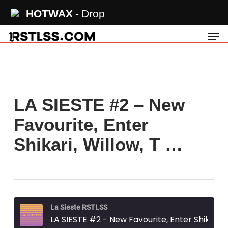
Skip
HOTWAX
Drop
to
Men
main
content
LA SIESTE #2 – New
Favourite, Enter
Shikari, Willow, T …
La Sieste RSTLSS
LA SIESTE #2 - New Favourite, Enter Shikari, Willow, The Butcher's Rodeo, Lofofora...