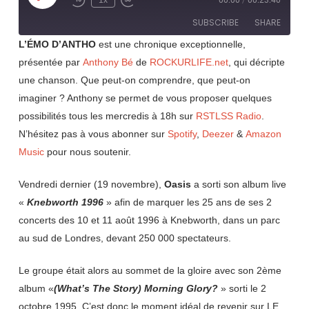
1x
00:00
/
00:23:40
Rewind
Fast
Episode
10
Forward
SUBSCRIBE
SHARE
Seconds
30
seconds
L’ÉMO D’ANTHO
est une chronique exceptionnelle,
présentée par
Anthony Bé
de
ROCKURLIFE.net
, qui décripte
SHARE
RSS FEED
une chanson. Que peut-on comprendre, que peut-on
LINK
imaginer ? Anthony se permet de vous proposer quelques
possibilités tous les mercredis à 18h sur
RSTLSS Radio
.
EMBED
N’hésitez pas à vous abonner sur
Spotify
,
Deezer
&
Amazon
Music
pour nous soutenir.
Vendredi dernier (19 novembre),
Oasis
a sorti son album live
«
Knebworth 1996
» afin de marquer les 25 ans de ses 2
concerts des 10 et 11 août 1996 à Knebworth, dans un parc
au sud de Londres, devant 250 000 spectateurs.
Le groupe était alors au sommet de la gloire avec son 2ème
album «
(What’s The Story) Morning Glory?
» sorti le 2
octobre 1995. C’est donc le moment idéal de revenir sur LE