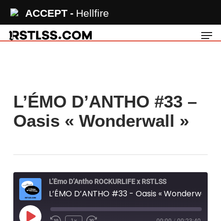
Skip
ACCEPT
Hellfire
to
Men
main
content
L’ÉMO D’ANTHO #33 –
Oasis « Wonderwall »
L’Émo D’Antho ROCKURLIFE x RSTLSS
L’ÉMO D’ANTHO #33 - Oasis « Wonderwall »
Play