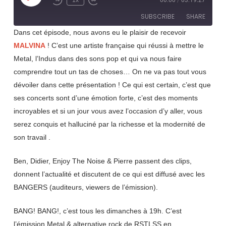
1x
00:00
/
03:19:27
Rewind
Fast
Episode
10
Forward
SUBSCRIBE
SHARE
Seconds
30
seconds
Dans cet épisode, nous avons eu le plaisir de recevoir
MALVINA
! C’est une artiste française qui réussi à mettre le
SHARE
RSS FEED
Metal, l’Indus dans des sons pop et qui va nous faire
LINK
comprendre tout un tas de choses… On ne va pas tout vous
dévoiler dans cette présentation ! Ce qui est certain, c’est que
EMBED
ses concerts sont d’une émotion forte, c’est des moments
incroyables et si un jour vous avez l’occasion d’y aller, vous
serez conquis et halluciné par la richesse et la modernité de
son travail .
Ben, Didier, Enjoy The Noise & Pierre passent des clips,
donnent l’actualité et discutent de ce qui est diffusé avec les
BANGERS (auditeurs, viewers de l’émission).
BANG! BANG!, c’est tous les dimanches à 19h. C’est
l’émission Metal & alternative rock de RSTLSS en