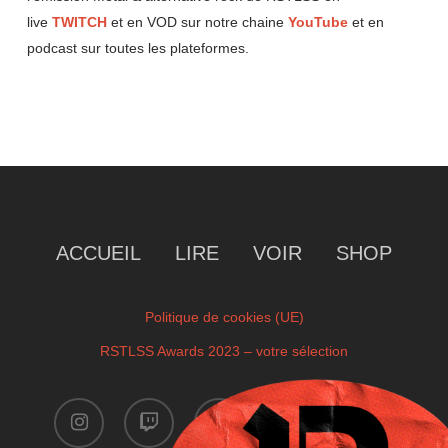
live
TWITCH
et en VOD sur notre chaine
YouTube
et en
podcast sur toutes les plateformes.
ACCUEIL
LIRE
VOIR
SHOP
Politique de cookies (UE)
RSTLSS Awards 2023 – votre sélection
instagram
twitch
facebook
youtube
x-
twitter