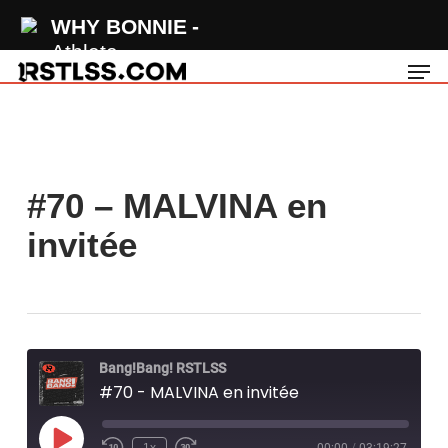
Skip
WHY BONNIE
to
Athlete
Men
main
content
#70 – MALVINA en
invitée
Bang!Bang! RSTLSS
#70 - MALVINA en invitée
Play