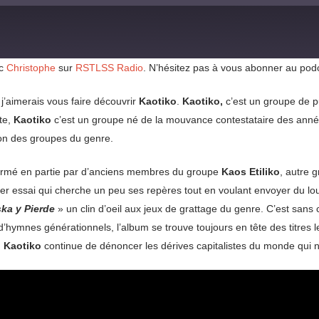
ec
Christophe
sur
RSTLSS Radio
. N’hésitez pas à vous abonner au pod
j’aimerais vous faire découvrir
Kaotiko
.
Kaotiko,
c’est un groupe de p
te,
Kaotiko
c’est un groupe né de la mouvance contestataire des années
ion des groupes du genre.
formé en partie par d’anciens membres du groupe
Kaos Etiliko
, autre 
er essai qui cherche un peu ses repères tout en voulant envoyer du lour
ka y Pierde
» un clin d’oeil aux jeux de grattage du genre. C’est sans 
’hymnes générationnels, l’album se trouve toujours en tête des titres l
,
Kaotiko
continue de dénoncer les dérives capitalistes du monde qui 