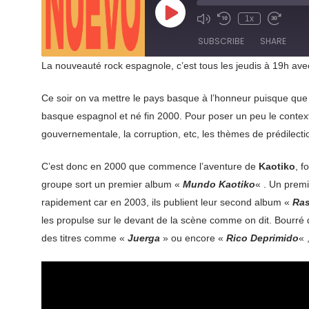
Play
1x
Mute/Unmute
Rewind
Fast
Episode
Episode
10
Forward
SUBSCRIBE
SHARE
Seconds
30
seconds
La nouveauté rock espagnole, c’est tous les jeudis à 19h av
SHARE
RSS FEED
Ce soir on va mettre le pays basque à l’honneur puisque que 
LINK
basque espagnol et né fin 2000. Pour poser un peu le contex
gouvernementale, la corruption, etc, les thèmes de prédilect
EMBED
C’est donc en 2000 que commence l’aventure de
Kaotiko
, 
groupe sort un premier album «
Mundo Kaotiko
« . Un premi
rapidement car en 2003, ils publient leur second album «
Ras
les propulse sur le devant de la scène comme on dit. Bourré d
des titres comme «
Juerga
» ou encore «
Rico Deprimido
« 