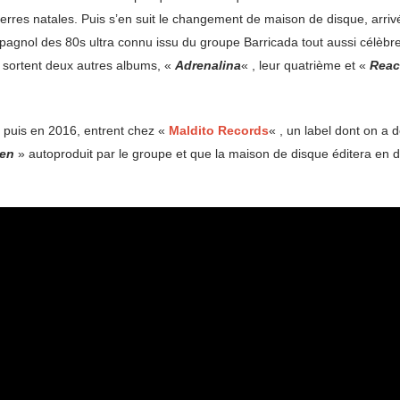
 terres natales. Puis s’en suit le changement de maison de disque, arri
agnol des 80s ultra connu issu du groupe Barricada tout aussi célèbre
 sortent deux autres albums, «
Adrenalina
« , leur quatrième et «
Reac
 puis en 2016, entrent chez «
Maldito Records
« , un label dont on a
men
» autoproduit par le groupe et que la maison de disque éditera en di