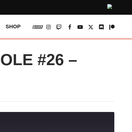
vk
instagram
twitch
facebook
youtube
x-
discord
patreon
SHOP
twitter
LE #26 –