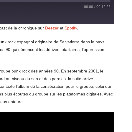
00:00
/
00:12:25
cast de la chronique sur
Deezer
et
Spotify
.
unk rock espagnol originaire de Salvatierra dans le pays
 90 qui dénoncent les dérives totalitaires, l’oppression
groupe punk rock des années 90. En septembre 2001, le
d au niveau du son et des paroles. la suite arrive
contexte l’album de la consécration pour le groupe, celui qui
es plus écoutés du groupe sur les plateformes digitales. Avec
nous entoure.