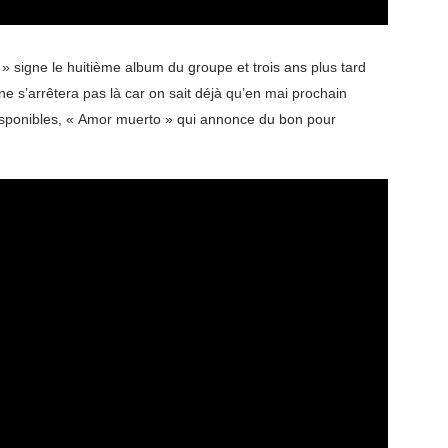
» signe le huitième album du groupe et trois ans plus tard
e s’arrêtera pas là car on sait déjà qu’en mai prochain
disponibles, « Amor muerto » qui annonce du bon pour