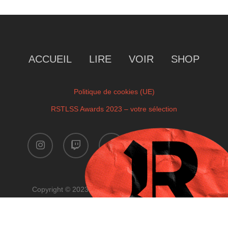
ACCUEIL
LIRE
VOIR
SHOP
Politique de cookies (UE)
RSTLSS Awards 2023 – votre sélection
instagram
twitch
facebook
youtube
x-
twitter
Copyright © 2023 by RSTLSS. All Rights Reserved.