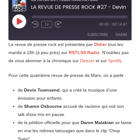
LA REVUE DE PRESSE ROCK #27 - Devin Townsend, Osbourne, Malakian, Schwarzenegger
Play
1x
00:00
/
00:14:47
Rewind
Fast
Episode
10
Forward
SUBSCRIBE
SHARE
Seconds
30
seconds
La revue de presse rock est présentée par
Didier
tous les
mardis à 18h (à peu près) sur
RSTLSS Radio
. N’oubliez pas
SHARE
RSS FEED
de vous abonner à la chronique sur
Deezer
et sur
Spotify
.
LINK
Pour cette quatrième revue de presse de Mars, on a parlé :
EMBED
de
Devin Townsend
, qui a créé la musique d’une
émission pour enfants.
de
Sharon Osbourne
accusé de racisme qui voit son
talk show mis en pause.
de la pétition officielle pour que
Daron Malakian
se fasse
en vrai les mêmes tatouages que dans le clip ‘Chop
Suey!’