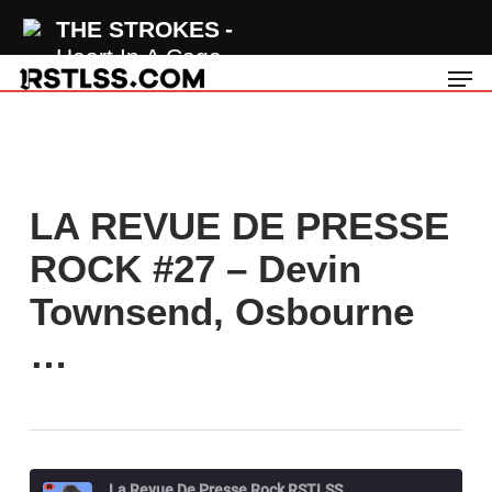
Skip
THE STROKES
to
Heart In A Cage
Men
main
content
LA REVUE DE PRESSE
ROCK #27 – Devin
Townsend, Osbourne
…
La Revue De Presse Rock RSTLSS