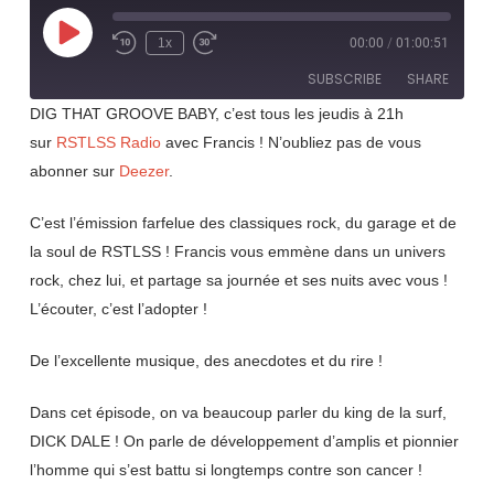
Play
1x
00:00
/
01:00:51
Rewind
Fast
Episode
10
Forward
SUBSCRIBE
SHARE
Seconds
30
seconds
DIG THAT GROOVE BABY, c’est tous les jeudis à 21h
sur
RSTLSS Radio
avec Francis ! N’oubliez pas de vous
SHARE
RSS FEED
abonner sur
Deezer
.
LINK
C’est l’émission farfelue des classiques rock, du garage et de
EMBED
la soul de RSTLSS ! Francis vous emmène dans un univers
rock, chez lui, et partage sa journée et ses nuits avec vous !
L’écouter, c’est l’adopter !
De l’excellente musique, des anecdotes et du rire !
Dans cet épisode, on va beaucoup parler du king de la surf,
DICK DALE ! On parle de développement d’amplis et pionnier
l’homme qui s’est battu si longtemps contre son cancer !