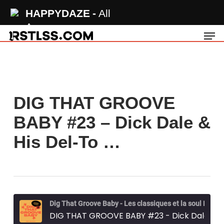
Skip
HAPPYDAZE
All
to
Away
Men
main
content
DIG THAT GROOVE
BABY #23 – Dick Dale &
His Del-To …
Dig That Groove Baby - Les classiques et la soul RSTLSS
DIG THAT GROOVE BABY #23 - Dick Dale & His Del-Tones, Gene Krupa, The Sonics