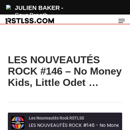
Skip
JULIEN BAKER
to
Sour Breath
Men
main
content
LES NOUVEAUTÉS
ROCK #146 – No Money
Kids, Little Odet …
Les Nouveautés Rock RSTLSS
LES NOUVEAUTÉS ROCK #146 - No Money Kids, Little Odetta, Softcult, A Will Away...