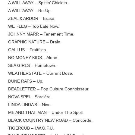
A WILL AWAY – Spittin’ Chiclets.
A WILL AWAY – Re-Up.
ZEAL & ARDOR – Erase.
WET-LEG – Too Late Now.
JOHNNY MARR – Tenement Time.
GRAPHIC NATURE – Drain.
GALLUS – Fruitflies.
NO MONEY KIDS – Alone.
SEA GIRLS – Hometown.
WEATHERSTATE – Current Dose.
DUNE RATS – Up.
DEADLETTER – Pop Culture Connoisseur.
NOVA SPEI – Sorcière.
LINDA LINDA’S – Nino.
ME AND THAT MAN – Under The Spell.
BLACK COUNTRY NEW ROAD – Concorde.
TIGERCUB – I.W.G.F.U.