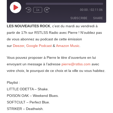
Play
1x
00:00
/
02:11:06
Rewind
Fast
Episode
10
Forward
SUBSCRIBE
SHARE
Seconds
30
seconds
LES NOUVEAUTES ROCK
, c’est du mardi au vendredi à
partir de 17h sur RSTLSS Radio avec Pierre ! N’oubliez pas
SHARE
RSS FEED
de vous abonnez au podcast de cette émission
LINK
sur
Deezer
,
Google Podcast
&
Amazon Music
.
EMBED
Vous pouvez proposer à Pierre le titre d’ouverture en lui
envoyant un message à l’adresse
pierre@rstlss.com
avec
votre choix, le pourquoi de ce choix et la ville ou vous habitez.
Playlist :
LITTLE ODETTA – Shake.
POISON OAK – Weekend Blues.
SOFTCULT – Perfect Blue.
STRIKER – Deathwish.