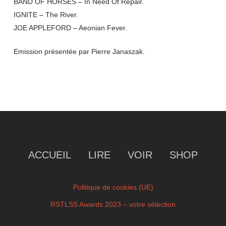
BAND OF HORSES – In Need Of Repair.
IGNITE – The River.
JOE APPLEFORD – Aeonian Fever.
Emission présentée par Pierre Janaszak.
ACCUEIL
LIRE
VOIR
SHOP
Politique de cookies (UE)
RSTLSS Awards 2023 – votre sélection