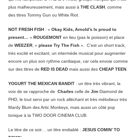
plus malheureusement, mais aussi à
THE CLASH
, comme
des titres Tommy Gun ou White Riot.
NOT FRESH FISH
: «
Okay Kids, Arnold’s Is proud to
present…
»
ROUGEMONT
en lieu (pas le poisson) et place
de
WEEZER
, «
please Try The Fish
». C’est un short track,
très excité et excitant, un intermède musical pour augmenter
encore un plus son rythme cardiaque, car cela envoie comme
sur des titres de
RED IS DEAD
mais aussi des
CHEAP TEEN
.
YOGURT THE MEXICAN BANDIT
: un titre très vibrant, la
voix de se rapproche de
Charles
celle de
Jim
Diamond de
PHD, le tout servi par un rock alléchant et très mélodieux très
Mardy Blum des Artic Monkeys, mais aussi un côté pop
tonique à la TWO DOOR CINEMA CLUB.
Le titre de ce soir… un titre endiablé :
JESUS COMIN’ TO