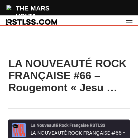
Skip
THE MARS
to
VOLTA
Men
main
Flash Burns From
content
Flashbacks
LA NOUVEAUTÉ ROCK
FRANÇAISE #66 –
Rougemont « Jesu …
La Nouveauté Rock Française RSTLSS
LA NOUVEAUTÉ ROCK FRANÇAISE #66 - Rougemont "Jesus Comin' To Town"