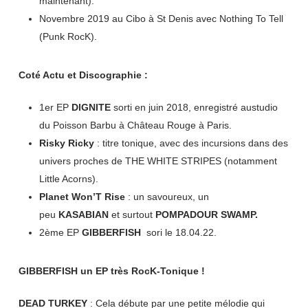
maintenant).
Novembre 2019 au Cibo à St Denis avec Nothing To Tell
(Punk RocK).
Coté Actu et Discographie :
1er EP
DIGNITE
sorti en juin 2018, enregistré austudio
du Poisson Barbu à Château Rouge à Paris.
Risky Ricky
: titre tonique, avec des incursions dans des
univers proches de THE WHITE STRIPES (notamment
Little Acorns).
Planet Won’T Rise
: un savoureux, un
peu
KASABIAN
et surtout
POMPADOUR SWAMP.
2ème EP
GIBBERFISH
sori le 18.04.22.
GIBBERFISH un EP très RocK-Tonique !
DEAD TURKEY
: Cela débute par une petite mélodie qui