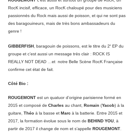
ROUGEMONT
c’est aussi et surtout un groupe de RocK, un
RocK incisif, efficace, un RocK chaloupé pour des musiciens
passionnés du Rock mais aussi de poisson, et qui ne sont pas
des baragouineurs, mais de très bons ambassadeurs du
genre !
GIBBERFISH
, baragouin de poissons, est le titre du 2
EP du
e
groupe et c’est aussi un message très clair : ROCK IS
REALLY NOT DEAD …et notre Belle Scène RocK Française
confirme cet état de fait.
Côté Bio :
ROUGEMONT
est un quatuor d’origine parisienne formé en
2015 et composé de
Charles
au chant,
Romain
(
Yacob
) à la
guitare,
Théo
à la basse et
Marc
à la batterie. Entre 2015 et
2017, la formation évolue sous le nom de
BEHIND YOU
, à
partir de 2017 il change de nom et s’appelle
ROUGEMONT
.