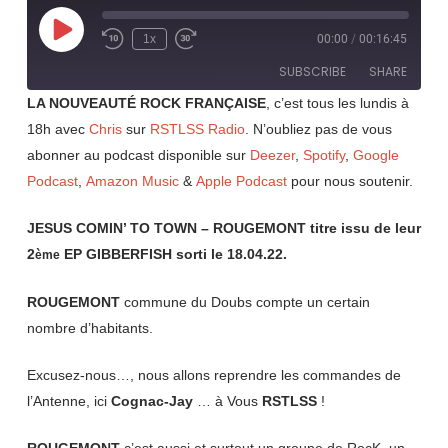
Play
1x
00:00
/
00:16:45
Rewind
Fast
Episode
10
Forward
SUBSCRIBE
SHARE
Seconds
30
seconds
LA NOUVEAUTÉ ROCK FRANÇAISE
, c’est tous les lundis à
18h avec
Chris
sur
RSTLSS Radio
. N’oubliez pas de vous
SHARE
RSS FEED
abonner au podcast disponible sur
Deezer
,
Spotify
,
Google
LINK
Podcast
,
Amazon Music
&
Apple Podcast
pour nous soutenir.
EMBED
JESUS COMIN’ TO TOWN – ROUGEMONT titre issu de leur
2
EP GIBBERFISH sorti le 18.04.22.
ème
ROUGEMONT
commune du Doubs compte un certain
nombre d’habitants.
Excusez-nous…, nous allons reprendre les commandes de
l’Antenne, ici
Cognac-Jay
… à Vous
RSTLSS
!