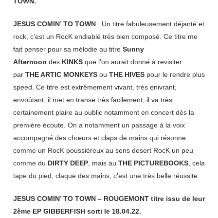
TOWN.
JESUS COMIN’ TO TOWN
: Un titre fabuleusement déjanté et
rock, c’est un RocK endiablé très bien composé. Ce titre me
fait penser pour sa mélodie au titre
Sunny
Afternoon
des
KINKS
que l’on aurait donné à revisiter
par
THE ARTIC MONKEYS
ou
THE HIVES
pour le rendre plus
speed. Ce titre est extrêmement vivant, très enivrant,
envoûtant, il met en transe très facilement, il va très
certainement plaire au public notamment en concert dès la
première écoute. On a notamment un passage à la voix
accompagné des chœurs et claps de mains qui résonne
comme un RocK poussiéreux au sens desert RocK un peu
comme du
DIRTY DEEP
, mais au
THE PICTUREBOOKS
, cela
tape du pied, claque des mains, c’est une très belle réussite.
JESUS COMIN’ TO TOWN – ROUGEMONT titre issu de leur
2ème EP GIBBERFISH sorti le 18.04.22.