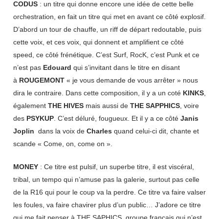
CODUS
: un titre qui donne encore une idée de cette belle
orchestration, en fait un titre qui met en avant ce côté explosif.
D’abord un tour de chauffe, un riff de départ redoutable, puis
cette voix, et ces voix, qui donnent et amplifient ce côté
speed, ce côté frénétique. C’est Surf, RocK, c’est Punk et ce
n’est pas
Edouard
qui s’invitant dans le titre en disant
à
ROUGEMONT
« je vous demande de vous arrêter » nous
dira le contraire. Dans cette composition, il y a un coté
KINKS
,
également
THE HIVES
mais aussi de
THE SAPPHICS
, voire
des
PSYKUP
. C’est déluré, fougueux. Et il y a ce côté
Janis
Joplin
dans la voix de
Charles
quand celui-ci dit, chante et
scande « Come, on, come on ».
MONEY
: Ce titre est pulsif, un superbe titre, il est viscéral,
tribal, un tempo qui n’amuse pas la galerie, surtout pas celle
de la R16 qui pour le coup va la perdre. Ce titre va faire valser
les foules, va faire chavirer plus d’un public… J’adore ce titre
qui me fait penser à THE SAPHICS, groupe français qui n’est