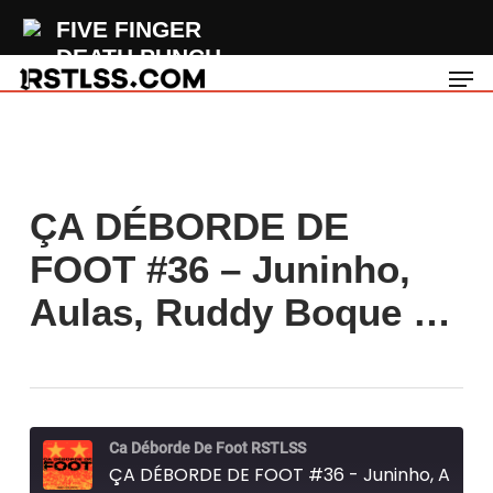
Skip
FIVE FINGER
to
DEATH PUNCH
Men
main
Welcome To The
content
Circus
ÇA DÉBORDE DE
FOOT #36 – Juninho,
Aulas, Ruddy Boque …
Ca Déborde De Foot RSTLSS
ÇA DÉBORDE DE FOOT #36 - Juninho, Aulas, Ruddy Boquet, Sergio Agüero...