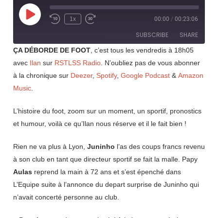
Play
1x
00:00
/
00:23:06
Rewind
Fast
Episode
10
Forward
SUBSCRIBE
SHARE
Seconds
30
seconds
ÇA DÉBORDE DE FOOT
, c’est tous les vendredis à 18h05
avec
Ilan
sur
RSTLSS Radio
. N’oubliez pas de vous abonner
SHARE
RSS FEED
à la chronique sur
Deezer
,
Spotify
,
Google Podcast
&
Amazon
LINK
Music
.
EMBED
L’histoire du foot, zoom sur un moment, un sportif, pronostics
et humour, voilà ce qu’Ilan nous réserve et il le fait bien !
Rien ne va plus à Lyon,
Juninho
l’as des coups francs revenu
à son club en tant que directeur sportif se fait la malle. Papy
Aulas
reprend la main à 72 ans et s’est épenché dans
L’Equipe suite à l’annonce du depart surprise de Juninho qui
n’avait concerté personne au club.