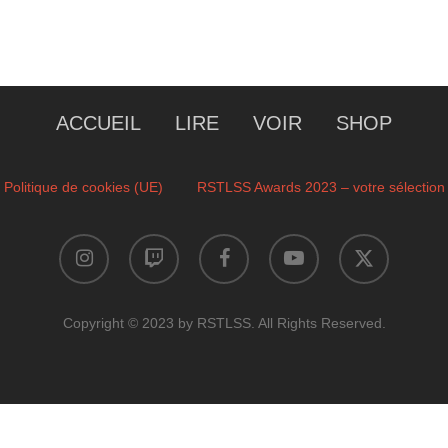
ACCUEIL
LIRE
VOIR
SHOP
Politique de cookies (UE)
RSTLSS Awards 2023 – votre sélection
instagram
twitch
facebook
youtube
x-
twitter
Copyright © 2023 by RSTLSS. All Rights Reserved.