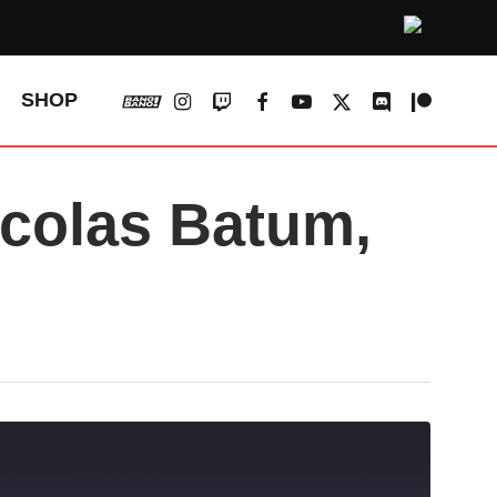
vk
instagram
twitch
facebook
youtube
x-
discord
patreon
SHOP
twitter
colas Batum,