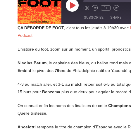
Play
1x
Mute/Unmute
Rewind
Fast
Episode
Episode
10
Forward
SUBSCRIBE
SHARE
Seconds
30
seconds
ÇA DÉBORDE DE FOOT
, c’est tous les jeudis à 19h30 avec
SHARE
Podcast
.
RSS FEED
LINK
L’histoire du foot, zoom sur un moment, un sportif, pronostics e
EMBED
Nicolas Batum,
le capitaine des bleus, du ballon rond mais or
Embiid
le pivot des
76ers
de Philadelphie natif de Yaoundé qu
4-3 au match aller, et 3-1 au match retour soit 6-5 au total q
15 buts pour
Benzema
plus que deux pour egaler le record d
On connait enfin les noms des finalistes de cette
Champions
Quelle tristesse.
Ancelotti
remporte le titre de champion d’Espagne avec le Rea