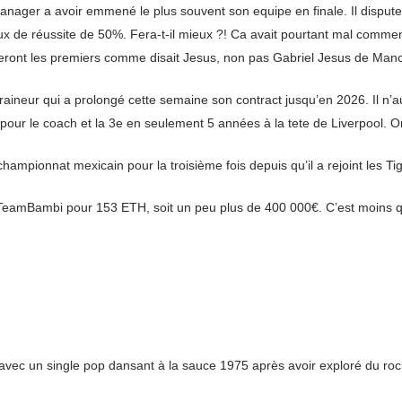
anager a avoir emmené le plus souvent son equipe en finale. Il disput
taux de réussite de 50%. Fera-t-il mieux ?! Ca avait pourtant mal commen
seront les premiers comme disait Jesus, non pas Gabriel Jesus de Manc
ntraineur qui a prolongé cette semaine son contract jusqu’en 2026. Il n’
 pour le coach et la 3e en seulement 5 années à la tete de Liverpool. On 
ampionnat mexicain pour la troisième fois depuis qu’il a rejoint les Ti
eamBambi pour 153 ETH, soit un peu plus de 400 000€. C’est moins que
avec un single pop dansant à la sauce 1975 après avoir exploré du rock 