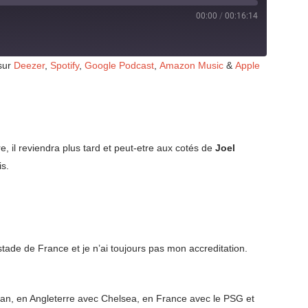
00:00
/
00:16:14
 sur
Deezer
,
Spotify
,
Google Podcast
,
Amazon Music
&
Apple
e, il reviendra plus tard et peut-etre aux cotés de
Joel
is.
tade de France et je n’ai toujours pas mon accreditation.
ilan, en Angleterre avec Chelsea, en France avec le PSG et