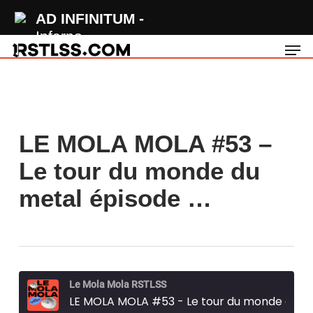
Skip
AD INFINITUM
to
Inferno
Men
main
content
LE MOLA MOLA #53 –
Le tour du monde du
metal épisode …
Le Mola Mola RSTLSS
LE MOLA MOLA #53 - Le tour du monde du metal épisode #8 - Wrust