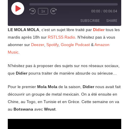
Play
1x
00:00
/
00:06:04
Rewind
Fast
Episode
10
Forward
SUBSCRIBE
SHARE
Seconds
30
seconds
LE MOLA MOLA
, c’est un sujet libre traité par
Didier
tous les
mardis après 18h sur
RSTLSS Radio
. N’hésitez pas à vous
SHARE
RSS FEED
abonner sur
Deezer
,
Spotify
,
Google Podcast
&
Amazon
LINK
Music
.
EMBED
N’hésitez pas à proposer des sujets sur nos réseaux sociaux,
que
Didier
pourra traiter de manière absurde ou sérieuse…
Pour le premier
Mola Mola
de la saison,
Didier
nous avait fait
découvrir un groupe de metal mexicain. On a été ensuite en
Chine, au Togo, en Tunisie et en Grèce. Cette semaine on va
au
Botswana
avec
Wrust
.