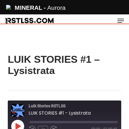
Skip
MINERAL
Aurora
to
Men
main
content
LUIK STORIES #1 –
Lysistrata
Luik Stories RSTLSS
LUIK STORIES #1 - Lysistrata
Play