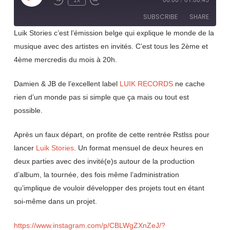
1x
00:00
/
01:00:45
Rewind
Fast
Episode
10
Forward
SUBSCRIBE
SHARE
Seconds
30
seconds
Luik Stories c’est l’émission belge qui explique le monde de la
musique avec des artistes en invités. C’est tous les 2ème et
SHARE
RSS FEED
4ème mercredis du mois à 20h.
LINK
Damien & JB de l’excellent label
LUIK RECORDS
ne cache
EMBED
rien d’un monde pas si simple que ça mais ou tout est
possible.
Après un faux départ, on profite de cette rentrée Rstlss pour
lancer
Luik Stories
. Un format mensuel de deux heures en
deux parties avec des invité(e)s autour de la production
d’album, la tournée, des fois même l’administration
qu’implique de vouloir développer des projets tout en étant
soi-même dans un projet.
https://www.instagram.com/p/CBLWgZXnZeJ/?