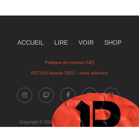
ACCUEIL
LIRE
VOIR
SHOP
Politique de cookies (UE)
RSTLSS Awards 2023 – votre sélection
instagram
twitch
facebook
youtube
x-
twitter
Copyright © 2023 by RSTLSS. All Rights Reserved.