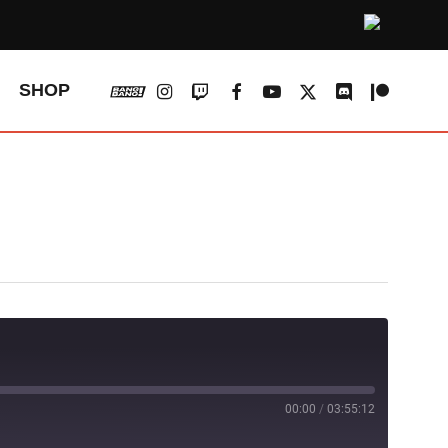
vk
instagram
twitch
facebook
youtube
x-
discord
patreon
SHOP
twitter
00:00
/
03:55:12