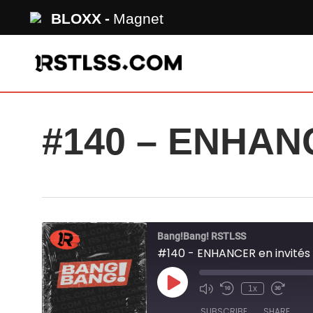
Skip
BLOXX
Magnet
to
main
content
#140 – ENHANC
Bang!Bang! RSTLSS
#140 - ENHANCER en invités
Play
1x
Mute/Unmute
Rewind
Fast
Episode
Episode
10
Forward
SUBSCRIBE
SHARE