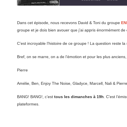
Seconds
30
seconds
SHARE
RSS FEED
Dans cet épisode, nous recevons David & Toni du groupe
EN
LINK
groupe et je dois bien avouer que j’ai appris énormément de
EMBED
C’est incroyable l’histoire de ce groupe ! La question reste la 
Bref, on se marre, on a de l’émotion et pour les plus ancien
Pierre
Amélie, Ben, Enjoy The Noise, Gladyce, Marcell, Nali & Pierre
BANG! BANG!, c’est
tous les dimanches à 19h
. C’est l’ém
plateformes.