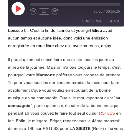
Play
1x
00:00
/
00:55:26
Rewind
Fast
Episode
10
Forward
SUBSCRIBE
SHARE
Seconds
30
seconds
Episode 8 : C’est la fin de l’année et your girl
Elisa
avait
aucun temps et aucune idée, donc voici une émission
SHARE
RSS FEED
enregistrée en roue libre chez elle avec sa reuss, enjoy.
LINK
Il parait qu’on est sensé faire une sieste tous les jours au
EMBED
milieu de la journée. Mais on n’a pas toujours le temps, c’est
pourquoi votre
Marmotte
préférée vous propose de prendre
1h pour vous tous les derniers mercredis du mois pour faire
absolument c’que vous voulez en écoutant de la bonne
musique en sa compagnie. Ouais, le mot important c’est “
sa
compagnie
”, parce qu’en soi, écouter de la bonne musique
pendant 1h vous pouvez le faire tout seul ou sur
RSTLSS
en
fait. Enfin, je m’égare, Edgar, rendez-vous le 4ème mercredi
du mois à 14h sur RSTLSS pour
LA SIESTE
(Rock) et si vous