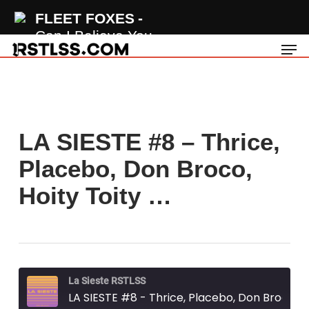
Skip
FLEET FOXES
to
Can I Believe You
Men
main
content
LA SIESTE #8 – Thrice,
Placebo, Don Broco,
Hoity Toity …
La Sieste RSTLSS
LA SIESTE #8 - Thrice, Placebo, Don Broco, Hoity Toity...