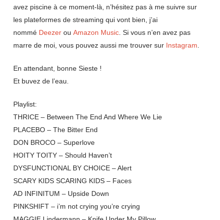
avez piscine à ce moment-là, n’hésitez pas à me suivre sur
les plateformes de streaming qui vont bien, j’ai
nommé
Deezer
ou
Amazon Music
. Si vous n’en avez pas
marre de moi, vous pouvez aussi me trouver sur
Instagram
.
En attendant, bonne Sieste !
Et buvez de l’eau.
Playlist:
THRICE – Between The End And Where We Lie
PLACEBO – The Bitter End
DON BROCO – Superlove
HOITY TOITY – Should Haven’t
DYSFUNCTIONAL BY CHOICE – Alert
SCARY KIDS SCARING KIDS – Faces
AD INFINITUM – Upside Down
PINKSHIFT – i’m not crying you’re crying
MAGGIE Lindermann – Knife Under My Pillow