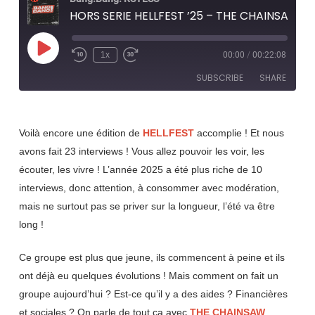
HORS SERIE HELLFEST ’25 – THE CHAINSAW MOTEL en invités
Play
1x
00:00
/
00:22:08
Rewind
Fast
Episode
10
Forward
SUBSCRIBE
SHARE
Seconds
30
seconds
SHARE
RSS FEED
Voilà encore une édition de
HELLFEST
accomplie ! Et nous
LINK
avons fait 23 interviews ! Vous allez pouvoir les voir, les
écouter, les vivre ! L’année 2025 a été plus riche de 10
EMBED
interviews, donc attention, à consommer avec modération,
mais ne surtout pas se priver sur la longueur, l’été va être
long !
Ce groupe est plus que jeune, ils commencent à peine et ils
ont déjà eu quelques évolutions ! Mais comment on fait un
groupe aujourd’hui ? Est-ce qu’il y a des aides ? Financières
et sociales ? On parle de tout ça avec
THE CHAINSAW