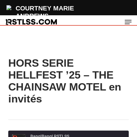
Skip
COURTNEY MARIE
to
ANDREWS
Men
main
Satellite
content
HORS SERIE
HELLFEST ’25 – THE
CHAINSAW MOTEL en
invités
Bang!Bang! RSTLSS