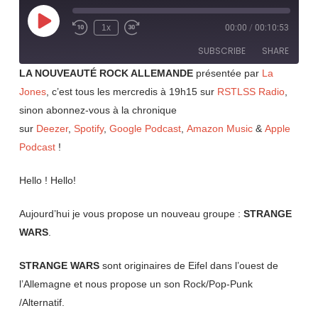
Play
1x
00:00
/
00:10:53
Rewind
Fast
Episode
10
Forward
SUBSCRIBE
SHARE
Seconds
30
seconds
LA NOUVEAUTÉ ROCK ALLEMANDE
présentée par
La
Jones
, c’est tous les mercredis à 19h15 sur
RSTLSS Radio
,
SHARE
RSS FEED
sinon abonnez-vous à la chronique
LINK
sur
Deezer
,
Spotify
,
Google Podcast
,
Amazon Music
&
Apple
Podcast
!
EMBED
Hello ! Hello!
Aujourd’hui je vous propose un nouveau groupe :
STRANGE
WARS
.
STRANGE WARS
sont originaires de Eifel dans l’ouest de
l’Allemagne et nous propose un son Rock/Pop-Punk
/Alternatif.