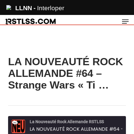
Skip
LLNN
Interloper
to
Men
main
content
LA NOUVEAUTÉ ROCK
ALLEMANDE #64 –
Strange Wars « Ti …
La Nouveauté Rock Allemande RSTLSS
LA NOUVEAUTÉ ROCK ALLEMANDE #64 - Strange Wars "Time Bandits"