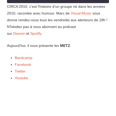
seconds
CIRCA 2010, c’est l’histoire d’un groupe né dans les années
2010, racontée avec humour. Marc de
Visual-Music
vous
SHARE
RSS FEED
donne rendez-vous tous les vendredis aux alentours de 18h !
LINK
N’hésitez pas à vous abonnert au podcast
sur
Deezer
et
Spotify
.
EMBED
Aujourd’hui, il vous présente les
METZ
.
Bandcamp
Facebook
Twitter
Youtube