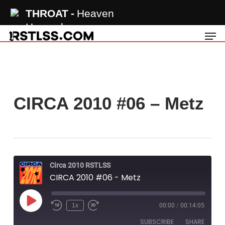
Skip
THROAT
Heaven
to
Hanged
Men
main
content
CIRCA 2010 #06 – Metz
Circa 2010 RSTLSS
CIRCA 2010 #06 - Metz
Play
1x
00:00
/
00:14:05
Rewind
Fast
Episode
10
Forward
SUBSCRIBE
SHARE
Seconds
30