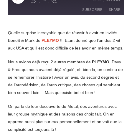
1x
00:00
/
03:28:43
Rewind
Fast
Episode
10
Forward
SUBSCRIBE
SHARE
Seconds
30
seconds
SHARE
RSS FEED
Quelle surprise incroyable que de réussir à avoir en invités
LINK
Benoît & Mark de
PLEYMO
!!! Etant donné que l’un des 2 vit
aux USA et qu’il est donc difficile de les avoir en même temps.
EMBED
Nous avions déjà reçu 2 autres membres de
PLEYMO
, Davy
& Fred qui nous avaient déjà régalé, eh bien là, on continu de
se remémorer l’histoire ! Avoir un avis, du second degrés et
de l’autodérision, de l’auto critique, des choses qui semblent
bien souvent loin… Mais qui existe bel et bien !
On parle de leur découverte du Metal, des aventures avec
leur groupe mythique et des raisons des choix fait. On en
apprend aussi plus sur eux personnellement et on voit que la
complicité est toujours là !