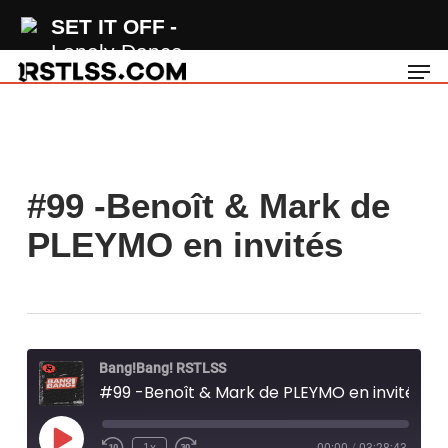
Skip
SET IT OFF
to
Lonely Dance
Men
main
content
#99 -Benoît & Mark de
PLEYMO en invités
Bang!Bang! RSTLSS
#99 -Benoît & Mark de PLEYMO en invités
Play