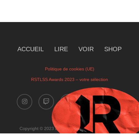
ACCUEIL
LIRE
VOIR
SHOP
Politique de cookies (UE)
RSTLSS Awards 2023 – votre sélection
instagram
twitch
facebook
youtube
x-
twitter
Copyright © 2023 by RSTLSS. All Rights Reserved.