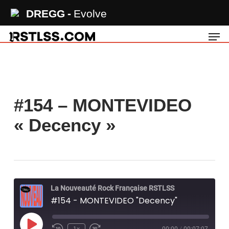
Skip
DREGG
Evolve
to
Men
main
content
#154 – MONTEVIDEO
« Decency »
La Nouveauté Rock Française RSTLSS
#154 - MONTEVIDEO "Decency"
Play