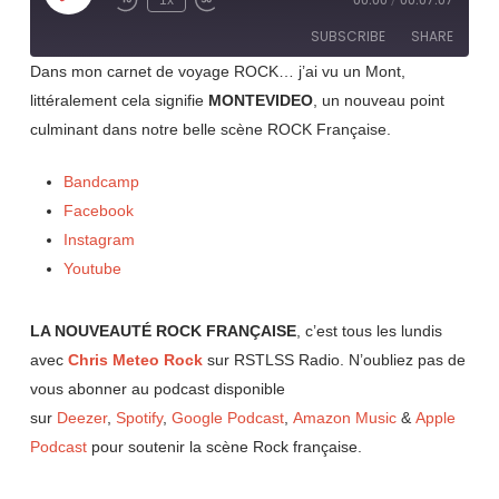
1x
00:00
/
00:07:07
Rewind
Fast
Episode
10
Forward
SUBSCRIBE
SHARE
Seconds
30
seconds
Dans mon carnet de voyage ROCK… j’ai vu un Mont,
littéralement cela signifie
MONTEVIDEO
, un nouveau point
SHARE
RSS FEED
culminant dans notre belle scène ROCK Française.
LINK
Bandcamp
EMBED
Facebook
Instagram
Youtube
LA NOUVEAUTÉ ROCK FRANÇAISE
, c’est tous les lundis
avec
Chris Meteo Rock
sur RSTLSS Radio. N’oubliez pas de
vous abonner au podcast disponible
sur
Deezer
,
Spotify
,
Google Podcast
,
Amazon Music
&
Apple
Podcast
pour soutenir la scène Rock française.