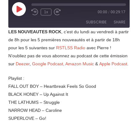
Play
1x
00:00
/
00:29:17
Rewind
Fast
Episode
10
Forward
SUBSCRIBE
SHARE
Seconds
30
seconds
LES NOUVEAUTES ROCK
, c’est du lundi au vendredi à partir
de 8h pour les 5 premières nouveautés et à partir de 18h
SHARE
RSS FEED
pour les 5 suivantes sur
RSTLSS Radio
avec Pierre !
LINK
N’oubliez pas de vous abonnez au podcast de cette émission
sur
Deezer
,
Google Podcast,
Amazon Music
&
Apple Podcast
.
EMBED
Playlist :
FALL OUT BOY – Heartbreak Feels So Good
BLACK HONEY – Up Against It
THE LATHUMS – Struggle
NARROW HEAD – Caroline
SUPERLOVE – Go!