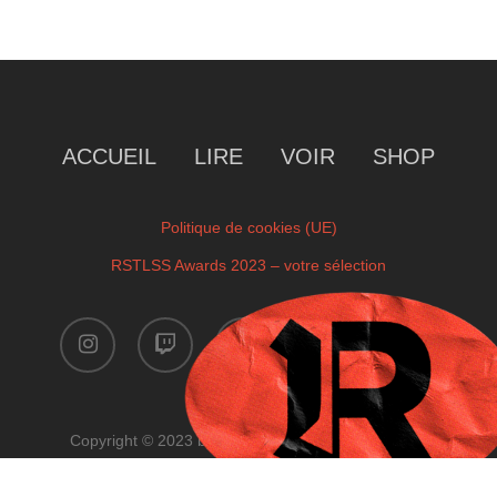
ACCUEIL
LIRE
VOIR
SHOP
Politique de cookies (UE)
RSTLSS Awards 2023 – votre sélection
instagram
twitch
facebook
youtube
x-
twitter
Copyright © 2023 by RSTLSS. All Rights Reserved.