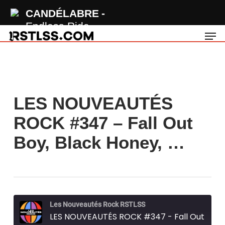
Skip
CANDÉLABRE
to
Endless Ride
Men
main
content
LES NOUVEAUTÉS
ROCK #347 – Fall Out
Boy, Black Honey, …
Les Nouveautés Rock RSTLSS
LES NOUVEAUTÉS ROCK #347 - Fall Out Boy, Black Honey, The Lathums...