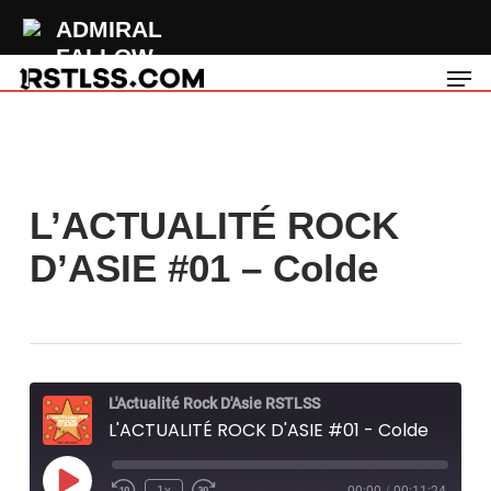
Skip
ADMIRAL
to
FALLOW
Men
main
Sleepwalking
content
L’ACTUALITÉ ROCK
D’ASIE #01 – Colde
L'Actualité Rock D'Asie RSTLSS
L'ACTUALITÉ ROCK D'ASIE #01 - Colde
Play