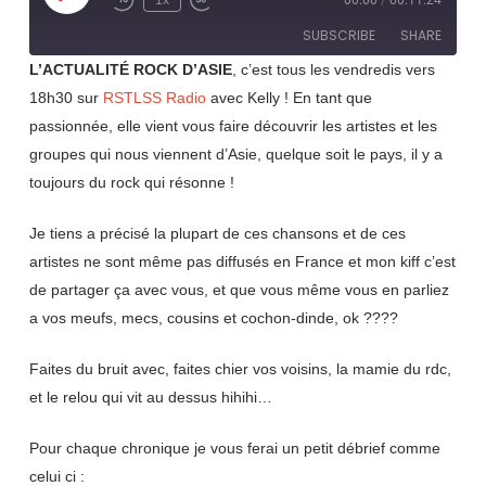
1x
00:00
/
00:11:24
Rewind
Fast
Episode
10
Forward
SUBSCRIBE
SHARE
Seconds
30
seconds
L’ACTUALITÉ ROCK D’ASIE
, c’est tous les vendredis vers
18h30 sur
RSTLSS Radio
avec Kelly ! En tant que
SHARE
RSS FEED
passionnée, elle vient vous faire découvrir les artistes et les
LINK
groupes qui nous viennent d’Asie, quelque soit le pays, il y a
toujours du rock qui résonne !
EMBED
Je tiens a précisé la plupart de ces chansons et de ces
artistes ne sont même pas diffusés en France et mon kiff c’est
de partager ça avec vous, et que vous même vous en parliez
a vos meufs, mecs, cousins et cochon-dinde, ok ????
Faites du bruit avec, faites chier vos voisins, la mamie du rdc,
et le relou qui vit au dessus hihihi…
Pour chaque chronique je vous ferai un petit débrief comme
celui ci :