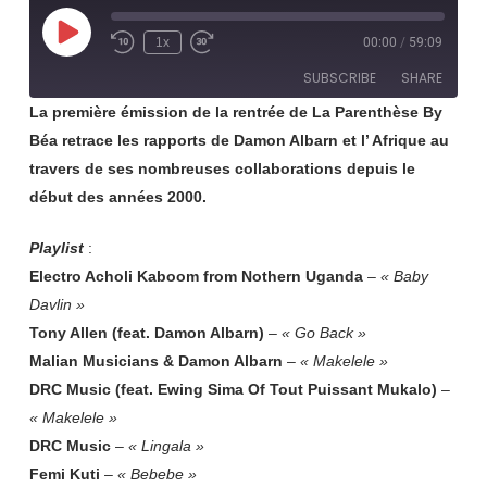
Play
1x
00:00
/
59:09
Rewind
Fast
Episode
10
Forward
SUBSCRIBE
SHARE
Seconds
30
seconds
La première émission de la rentrée de La Parenthèse By
Béa retrace les rapports de Damon Albarn et l’ Afrique au
SHARE
RSS FEED
travers de ses nombreuses collaborations depuis le
LINK
début des années 2000.
EMBED
Playlist
:
Electro Acholi Kaboom from Nothern Uganda
–
« Baby
Davlin »
Tony Allen (feat. Damon Albarn)
–
« Go Back »
Malian Musicians & Damon Albarn
–
« Makelele »
DRC Music (feat. Ewing Sima Of Tout Puissant Mukalo)
–
« Makelele »
DRC Music
–
« Lingala »
Femi Kuti
–
« Bebebe »