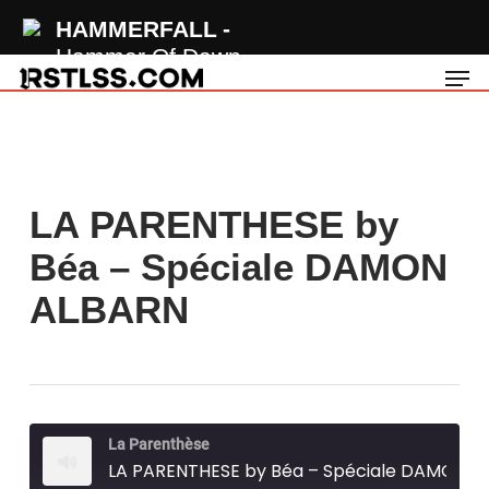
Skip
HAMMERFALL
to
Hammer Of Dawn
Men
main
content
LA PARENTHESE by
Béa – Spéciale DAMON
ALBARN
La Parenthèse
LA PARENTHESE by Béa – Spéciale DAMON ALBARN