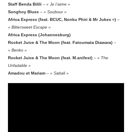
Staff Benda Bilili
–
« Je t’aime »
Songhoy Blues
–
« Soubour »
Africa Express (feat. BCUC, Nonku Phiri & Mr Jukes »)
–
« Bittersweet Escape »
Africa Express (Johannesburg)
Rocket Juice & The Moon (feat. Fatoumata Diawara)
–
« Benko »
Rocket Juice & The Moon (feat. M.anifest)
–
« The
Unfadable »
Amadou et Mariam
–
« Sabali »