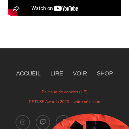
ACCUEIL
LIRE
VOIR
SHOP
Politique de cookies (UE)
RSTLSS Awards 2023 – votre sélection
instagram
twitch
facebook
youtube
x-
twitter