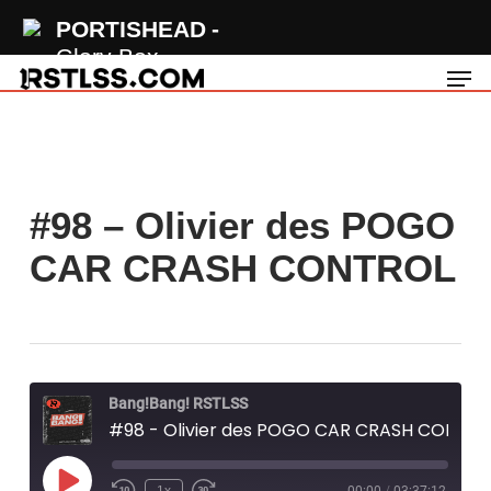
Skip
PORTISHEAD
to
Glory Box
Men
main
content
#98 – Olivier des POGO
CAR CRASH CONTROL
Bang!Bang! RSTLSS
#98 - Olivier des POGO CAR CRASH CONTROL
Play