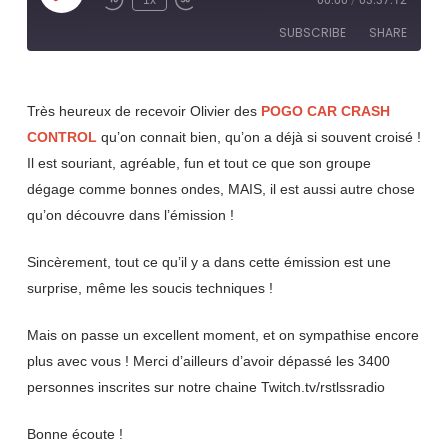
1x
00:00
/
03:37:12
Rewind
Fast
Episode
10
Forward
SUBSCRIBE
SHARE
Seconds
30
seconds
SHARE
RSS FEED
Très heureux de recevoir Olivier des
POGO CAR CRASH
LINK
CONTROL
qu’on connait bien, qu’on a déjà si souvent croisé !
Il est souriant, agréable, fun et tout ce que son groupe
EMBED
dégage comme bonnes ondes, MAIS, il est aussi autre chose
qu’on découvre dans l’émission !
Sincèrement, tout ce qu’il y a dans cette émission est une
surprise, même les soucis techniques !
Mais on passe un excellent moment, et on sympathise encore
plus avec vous ! Merci d’ailleurs d’avoir dépassé les 3400
personnes inscrites sur notre chaine Twitch.tv/rstlssradio
Bonne écoute !