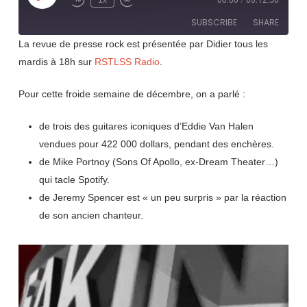
1x
00:00
/
00:12:50
Rewind
Fast
Episode
10
Forward
SUBSCRIBE
SHARE
Seconds
30
seconds
La revue de presse rock est présentée par Didier tous les
mardis à 18h sur
RSTLSS Radio
.
SHARE
RSS FEED
LINK
Pour cette froide semaine de décembre, on a parlé :
EMBED
de trois des guitares iconiques d’Eddie Van Halen
vendues pour 422 000 dollars, pendant des enchères.
de Mike Portnoy (Sons Of Apollo, ex-Dream Theater…)
qui tacle Spotify.
de Jeremy Spencer est « un peu surpris » par la réaction
de son ancien chanteur.