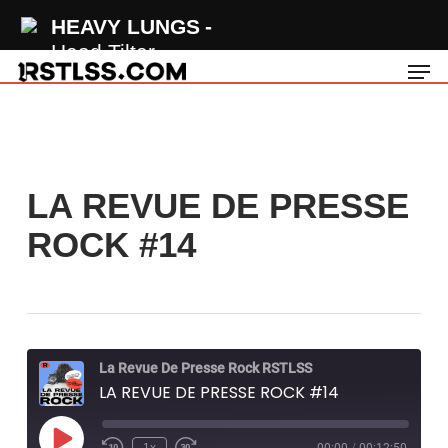
Skip
HEAVY LUNGS
to
Head Tilter
Men
main
content
LA REVUE DE PRESSE
ROCK #14
La Revue De Presse Rock RSTLSS
LA REVUE DE PRESSE ROCK #14
Play