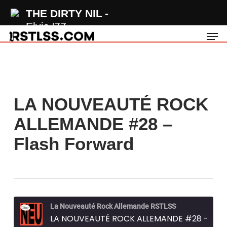
Skip
THE DIRTY NIL
to
Elvis '77
Men
main
content
LA NOUVEAUTÉ ROCK
ALLEMANDE #28 –
Flash Forward
La Nouveauté Rock Allemande RSTLSS
LA NOUVEAUTÉ ROCK ALLEMANDE #28 - Flash Forward