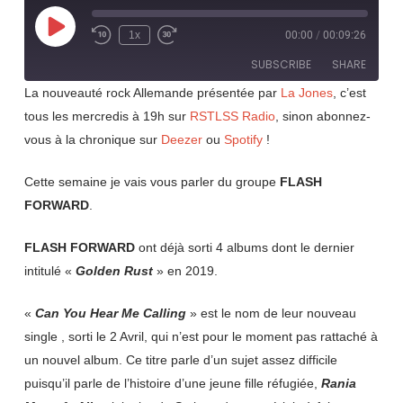
Play
1x
00:00
/
00:09:26
Rewind
Fast
Episode
10
Forward
SUBSCRIBE
SHARE
Seconds
30
seconds
La nouveauté rock Allemande présentée par
La Jones
, c’est
tous les mercredis à 19h sur
RSTLSS Radio
, sinon abonnez-
SHARE
RSS FEED
vous à la chronique sur
Deezer
ou
Spotify
!
LINK
Cette semaine je vais vous parler du groupe
FLASH
EMBED
FORWARD
.
FLASH FORWARD
ont déjà sorti 4 albums dont le dernier
intitulé «
Golden Rust
» en 2019.
«
Can You Hear Me Calling
» est le nom de leur nouveau
single , sorti le 2 Avril, qui n’est pour le moment pas rattaché à
un nouvel album. Ce titre parle d’un sujet assez difficile
puisqu’il parle de l’histoire d’une jeune fille réfugiée,
Rania