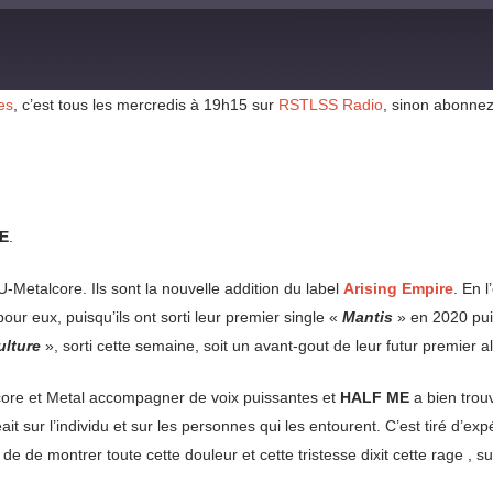
es
, c’est tous les mercredis à 19h15 sur
RSTLSS Radio
, sinon abonnez
E
.
-Metalcore. Ils sont la nouvelle addition du label
Arising Empire
. En 
our eux, puisqu’ils ont sorti leur premier single «
Mantis
» en 2020 pui
lture
», sorti cette semaine, soit un avant-gout de leur futur premier 
core et Metal accompagner de voix puissantes et
HALF ME
a bien trouv
sur l’individu et sur les personnes qui les entourent. C’est tiré d’expé
âte de de montrer toute cette douleur et cette tristesse dixit cette rage , 