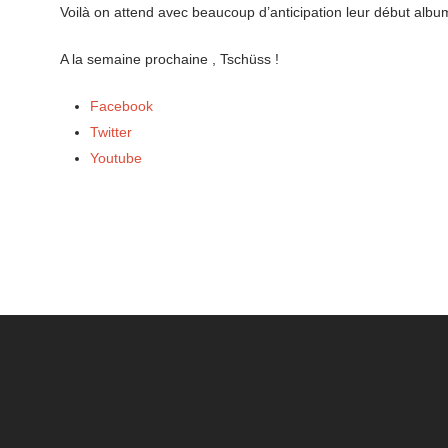
Voilà on attend avec beaucoup d’anticipation leur début alb
A la semaine prochaine ,
Tschüss !
Facebook
Twitter
Youtube