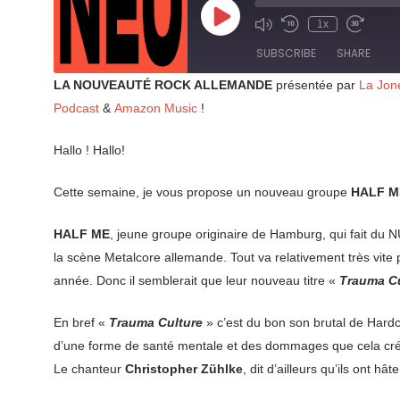
Play
1x
Mute/Unmute
Rewind
Fast
Episode
Episode
10
Forward
SUBSCRIBE
SHARE
Seconds
30
seconds
LA NOUVEAUTÉ ROCK ALLEMANDE
présentée par
La Jon
SHARE
Podcast
&
Amazon Music
!
RSS FEED
LINK
Hallo ! Hallo!
EMBED
Cette semaine, je vous propose un nouveau groupe
HALF M
HALF ME
, jeune groupe originaire de Hamburg, qui fait du NU
la scène Metalcore allemande. Tout va relativement très vite p
année. Donc il semblerait que leur nouveau titre «
Trauma Cu
En bref «
Trauma Culture
» c’est du bon son brutal de Hard
d’une forme de santé mentale et des dommages que cela créait 
Le chanteur
Christopher Zühlke
, dit d’ailleurs qu’ils ont h