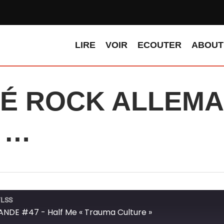
LIRE
VOIR
ECOUTER
ABOUT
 ROCK ALLEMAND
C …
TLSS
DE #47 - Half Me « Trauma Culture »