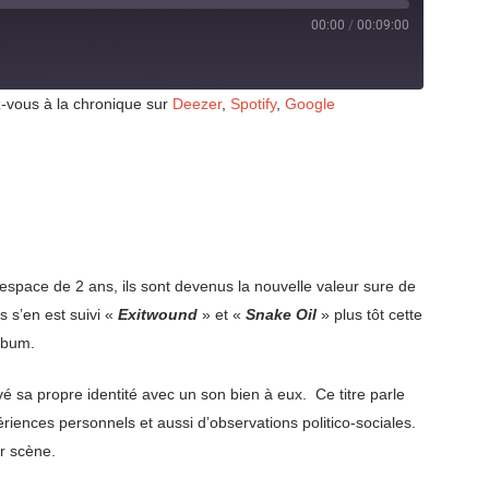
00:00
/
00:09:00
-vous à la chronique sur
Deezer
,
Spotify
,
Google
l’espace de 2 ans, ils sont devenus la nouvelle valeur sure de
s s’en est suivi «
Exitwound
» et «
Snake Oil
» plus tôt cette
album.
é sa propre identité avec un son bien à eux. Ce titre parle
riences personnels et aussi d’observations politico-sociales.
sur scène.