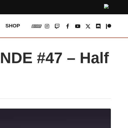
vk
instagram
twitch
facebook
youtube
x-
discord
patreon
SHOP
twitter
E #47 – Half