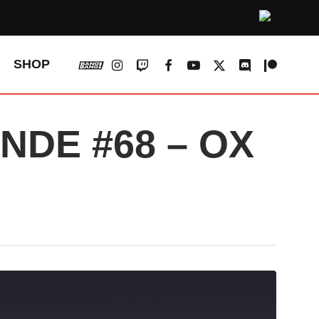
vk
instagram
twitch
facebook
youtube
x-
discord
patreon
SHOP
twitter
DE #68 – OX