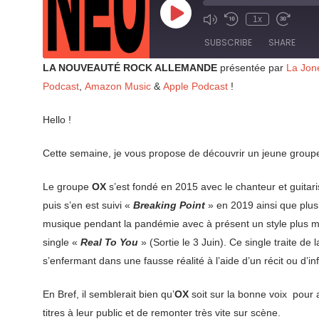
Play
1x
Mute/Unmute
Rewind
Fast
Episode
Episode
10
Forward
SUBSCRIBE
SHARE
Seconds
30
seconds
LA NOUVEAUTÉ ROCK ALLEMANDE
présentée par
La Jon
SHARE
Podcast
,
Amazon Music
&
Apple Podcast
!
RSS FEED
LINK
Hello !
EMBED
Cette semaine, je vous propose de découvrir un jeune groupe 
Le groupe
OX
s’est fondé en 2015 avec le chanteur et guitar
puis s’en est suivi «
Breaking Point
» en 2019 ainsi que plusi
musique pendant la pandémie avec à présent un style plus mûr
single «
Real To You
» (Sortie le 3 Juin). Ce single traite d
s’enfermant dans une fausse réalité à l’aide d’un récit ou d
En Bref, il semblerait bien qu’
OX
soit sur la bonne voix pour a
titres à leur public et de remonter très vite sur scène.