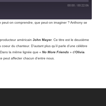
00:00
/
00:22:06
ue peut-on comprendre, que peut-on imaginer ? Anthony se
et producteur américain
John Mayer
. Ce titre est le deuxième
au coeur du chanteur. D’autant plus qu’il parle d’une célèbre
 ! Dans la même lignée que «
No More Friends
» d’
Olivia
xe peut affecter chacun d’entre nous.