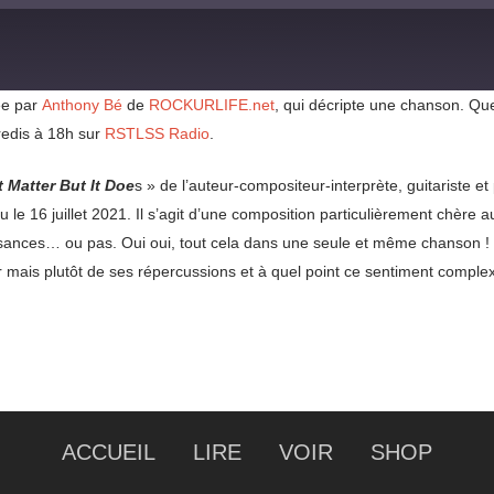
ée par
Anthony Bé
de
ROCKURLIFE.net
, qui décripte une chanson. Q
redis à 18h sur
RSTLSS Radio
.
 Matter But It Doe
s » de l’auteur-compositeur-interprète, guitariste 
 le 16 juillet 2021. Il s’agit d’une composition particulièrement chère 
uissances… ou pas. Oui oui, tout cela dans une seule et même chanson
r mais plutôt de ses répercussions et à quel point ce sentiment comple
ACCUEIL
LIRE
VOIR
SHOP