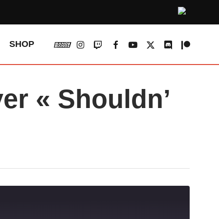
vk
instagram
twitch
facebook
youtube
x-
discord
patreon
SHOP
twitter
er « Shouldn’