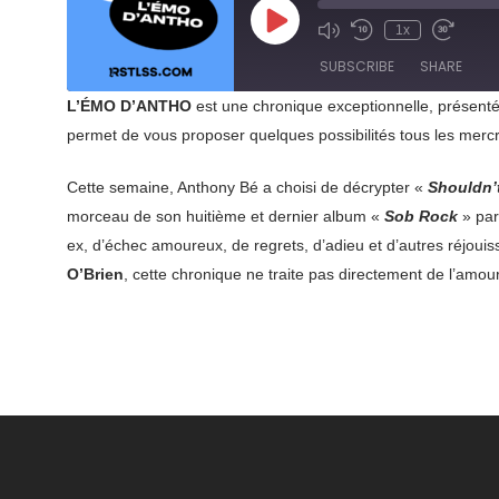
Play
1x
Mute/Unmute
Rewind
Fast
Episode
Episode
10
Forward
SUBSCRIBE
SHARE
Seconds
30
seconds
L’ÉMO D’ANTHO
est une chronique exceptionnelle, présent
SHARE
permet de vous proposer quelques possibilités tous les merc
RSS FEED
LINK
Cette semaine, Anthony Bé a choisi de décrypter «
Shouldn’t
morceau de son huitième et dernier album «
Sob Rock
» paru
EMBED
ex, d’échec amoureux, de regrets, d’adieu et d’autres réjo
O’Brien
, cette chronique ne traite pas directement de l’amou