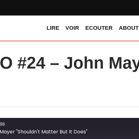
LIRE
VOIR
ECOUTER
ABOUT
 #24 – John May
LSS
ayer "Shouldn't Matter But It Does"