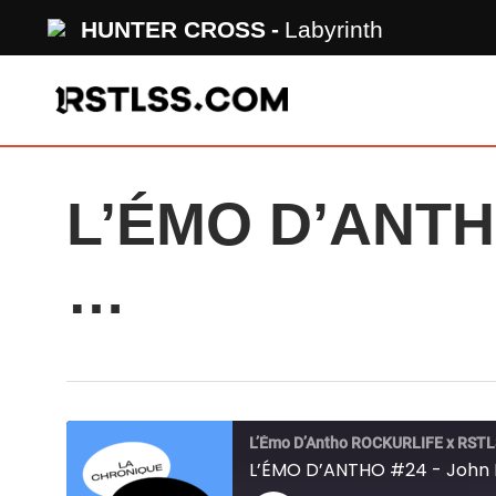
Skip
HUNTER CROSS
Labyrinth
to
main
content
L’ÉMO D’ANTHO
…
L’Émo D’Antho ROCKURLIFE x RST
L’ÉMO D’ANTHO #24 - John M