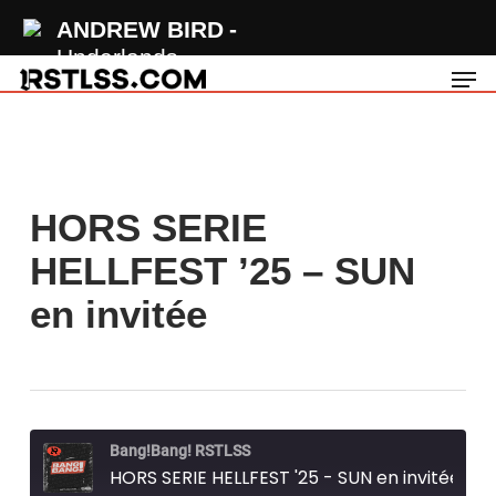
Skip
ANDREW BIRD
to
Underlands
Men
main
content
HORS SERIE
HELLFEST ’25 – SUN
en invitée
Bang!Bang! RSTLSS
HORS SERIE HELLFEST '25 - SUN en invitée