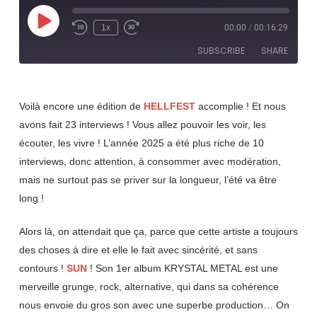
Play
1x
00:00
/
00:16:29
Rewind
Fast
Episode
10
Forward
SUBSCRIBE
SHARE
Seconds
30
seconds
SHARE
RSS FEED
Voilà encore une édition de
HELLFEST
accomplie ! Et nous
LINK
avons fait 23 interviews ! Vous allez pouvoir les voir, les
écouter, les vivre ! L’année 2025 a été plus riche de 10
EMBED
interviews, donc attention, à consommer avec modération,
mais ne surtout pas se priver sur la longueur, l’été va être
long !
Alors là, on attendait que ça, parce que cette artiste a toujours
des choses à dire et elle le fait avec sincérité, et sans
contours !
SUN
! Son 1er album KRYSTAL METAL est une
merveille grunge, rock, alternative, qui dans sa cohérence
nous envoie du gros son avec une superbe production… On