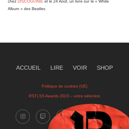
chez
DISCOGONIE
et le 24 Août, un livre sur le « White
Album » des Beatles.
ACCUEIL
LIRE
VOIR
SHOP
Politique de cookies (UE)
RSTLSS Awards 2023 – votre sélection
instagram
twitch
facebook
youtube
x-
twitter