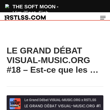
Skip
THE SOFT MOON
to
Him (Feat. Fish
Men
main
Narc)
content
LE GRAND DÉBAT
VISUAL-MUSIC.ORG
#18 – Est-ce que les …
Le Grand Débat VISUAL-MUSIC.ORG x RSTLSS
LE GRAND DÉBAT VISUAL-MUSIC.ORG #18 - Est-ce que les héritiers ont le droit de foutre la merde dans un groupe ?