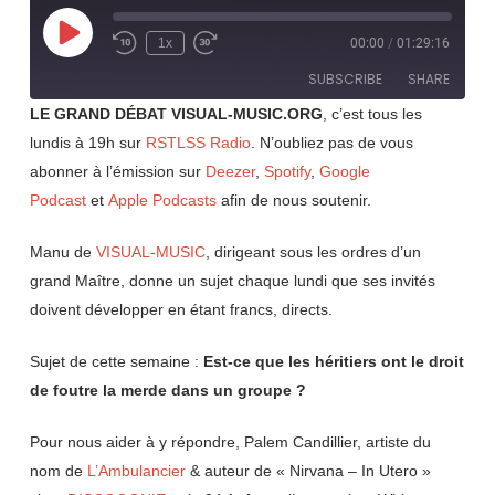
Play
1x
00:00
/
01:29:16
Rewind
Fast
Episode
10
Forward
SUBSCRIBE
SHARE
Seconds
30
seconds
LE GRAND DÉBAT VISUAL-MUSIC.ORG
, c’est tous les
lundis à 19h sur
RSTLSS Radio
. N’oubliez pas de vous
SHARE
RSS FEED
abonner à l’émission sur
Deezer
,
Spotify
,
Google
LINK
Podcast
et
Apple Podcasts
afin de nous soutenir.
EMBED
Manu de
VISUAL-MUSIC
, dirigeant sous les ordres d’un
grand Maître, donne un sujet chaque lundi que ses invités
doivent développer en étant francs, directs.
Sujet de cette semaine :
Est-ce que les héritiers ont le droit
de foutre la merde dans un groupe ?
Pour nous aider à y répondre, Palem Candillier, artiste du
nom de
L’Ambulancier
& auteur de « Nirvana – In Utero »