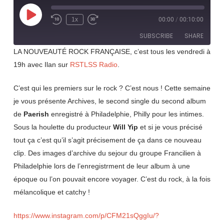
Play
1x
00:00
/
00:10:00
Rewind
Fast
Episode
10
Forward
SUBSCRIBE
SHARE
Seconds
30
seconds
LA NOUVEAUTÉ ROCK FRANÇAISE, c’est tous les vendredi à
19h avec Ilan sur
RSTLSS Radio
.
SHARE
RSS FEED
LINK
C’est qui les premiers sur le rock ? C’est nous ! Cette semaine
je vous présente Archives, le second single du second album
EMBED
de
Paerish
enregistré à Philadelphie, Philly pour les intimes.
Sous la houlette du producteur
Will Yip
et si je vous précisé
tout ça c’est qu’il s’agit précisement de ça dans ce nouveau
clip. Des images d’archive du sejour du groupe Francilien à
Philadelphie lors de l’enregistrment de leur album à une
époque ou l’on pouvait encore voyager. C’est du rock, à la fois
mélancolique et catchy !
https://www.instagram.com/p/CFM21sQggIu/?