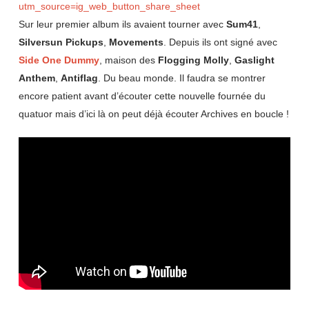
utm_source=ig_web_button_share_sheet
Sur leur premier album ils avaient tourner avec
Sum41
,
Silversun Pickups
,
Movements
. Depuis ils ont signé avec
Side One Dummy
, maison des
Flogging Molly
,
Gaslight
Anthem
,
Antiflag
. Du beau monde. Il faudra se montrer
encore patient avant d’écouter cette nouvelle fournée du
quatuor mais d’ici là on peut déjà écouter Archives en boucle !