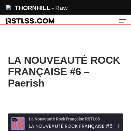
Skip
THORNHILL
Raw
to
Men
main
content
LA NOUVEAUTÉ ROCK
FRANÇAISE #6 –
Paerish
La Nouveauté Rock Française RSTLSS
LA NOUVEAUTÉ ROCK FRANÇAISE #6 - Paerish