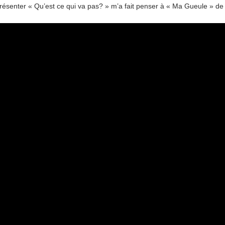
présenter « Qu’est ce qui va pas? » m’a fait penser à « Ma Gueule » de 