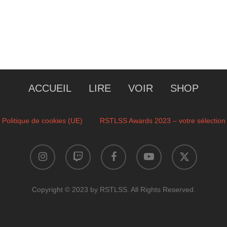
ACCUEIL
LIRE
VOIR
SHOP
Politique de cookies (UE)
RSTLSS Awards 2023 – votre sélection
instagram
twitch
facebook
youtube
x-
twitter
Copyright © 2023 by RSTLSS. All Rights Reserved.