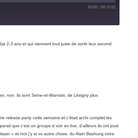
00:00
/
00:10:02
à 2-3 ans et qui viennent tout juste de sortir leur second
xan, non, ils sont Seine-et-Marnais, de Lésigny plus
ne release party cette semaine et c’était archi complet les
ait que c’est un groupe à voir en live, d’ailleurs ils ont joué
yer » et moi j’y ai vu autre chose, du Alain Bashung voire