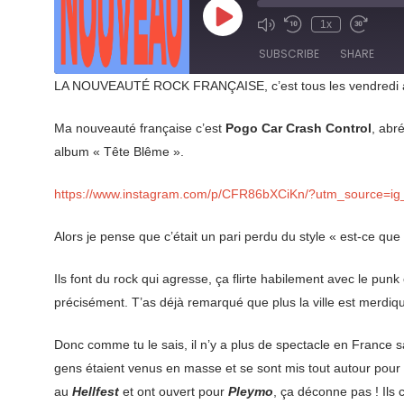
Play
1x
Mute/Unmute
Rewind
Fast
Episode
Episode
10
Forward
SUBSCRIBE
SHARE
Seconds
30
seconds
LA NOUVEAUTÉ ROCK FRANÇAISE, c’est tous les vendredi à
SHARE
RSS FEED
Ma nouveauté française c’est
Pogo Car Crash Control
, abr
LINK
album « Tête Blême ».
EMBED
https://www.instagram.com/p/CFR86bXCiKn/?utm_source=ig
Alors je pense que c’était un pari perdu du style « est-ce que
Ils font du rock qui agresse, ça flirte habilement avec le pun
précisément. T’as déjà remarqué que plus la ville est merdiqu
Donc comme tu le sais, il n’y a plus de spectacle en France
gens étaient venus en masse et se sont mis tout autour pour qu
au
Hellfest
et ont ouvert pour
Pleymo
, ça déconne pas ! Ils