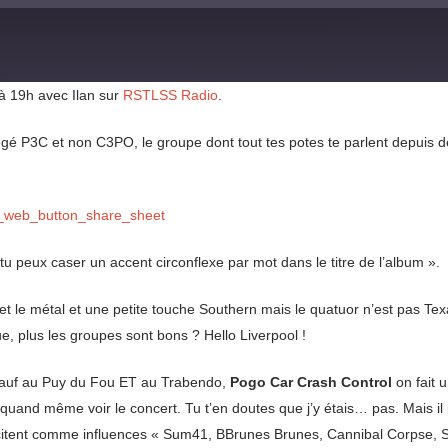
 19h avec Ilan sur
RSTLSS Radio
.
égé P3C et non C3PO, le groupe dont tout tes potes te parlent depuis déj
_web_button_share_sheet
 tu peux caser un accent circonflexe par mot dans le titre de l’album ».
k et le métal et une petite touche Southern mais le quatuor n’est pas Te
e, plus les groupes sont bons ? Hello Liverpool !
 sauf au Puy du Fou ET au Trabendo,
Pogo Car Crash Control
on fait u
and même voir le concert. Tu t’en doutes que j’y étais… pas. Mais il par
 citent comme influences « Sum41, BBrunes Brunes, Cannibal Corpse, Sla