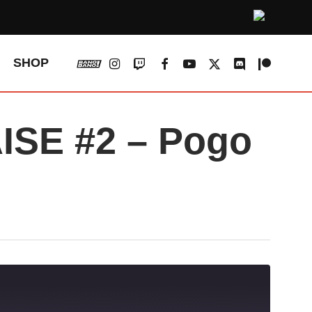
vk
instagram
twitch
facebook
youtube
x-
discord
patreon
SHOP
twitter
SE #2 – Pogo