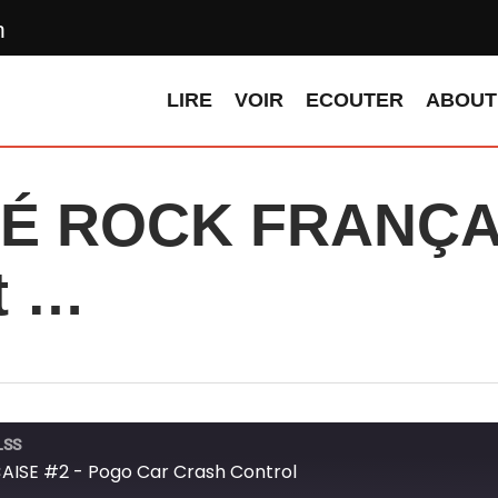
n
LIRE
VOIR
ECOUTER
ABOUT
É ROCK FRANÇAI
t …
LSS
SE #2 - Pogo Car Crash Control