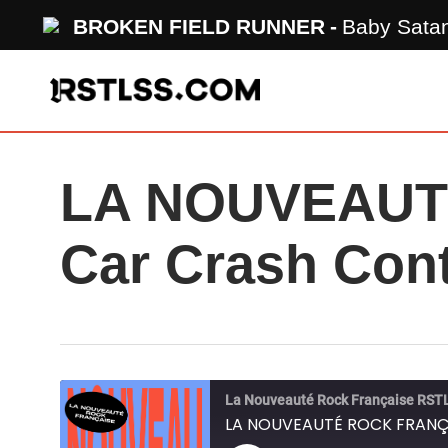
Skip
BROKEN FIELD RUNNER
Baby Sata
to
main
content
LA NOUVEAUT
Car Crash Con
La Nouveauté Rock Française RST
LA NOUVEAUTÉ ROCK FRANÇAI