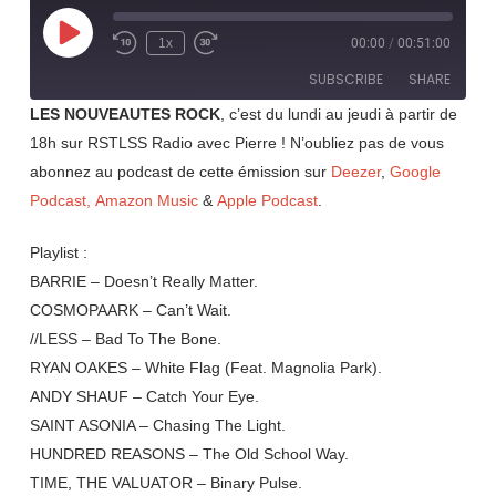
Play
1x
00:00
/
00:51:00
Rewind
Fast
Episode
10
Forward
SUBSCRIBE
SHARE
Seconds
30
seconds
LES NOUVEAUTES ROCK
, c’est du lundi au jeudi à partir de
18h sur RSTLSS Radio avec Pierre ! N’oubliez pas de vous
SHARE
RSS FEED
abonnez au podcast de cette émission sur
Deezer
,
Google
LINK
Podcast,
Amazon Music
&
Apple Podcast
.
EMBED
Playlist :
BARRIE – Doesn’t Really Matter.
COSMOPAARK – Can’t Wait.
//LESS – Bad To The Bone.
RYAN OAKES – White Flag (Feat. Magnolia Park).
ANDY SHAUF – Catch Your Eye.
SAINT ASONIA – Chasing The Light.
HUNDRED REASONS – The Old School Way.
TIME, THE VALUATOR – Binary Pulse.