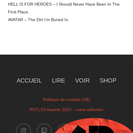
HELL IS FOR HEROES – I Should Never Have Been In The
First Place.
AVATAR – The Dirt I’m Buried In.
ACCUEIL
LIRE
VOIR
SHOP
Politique de cookies (UE)
RSTLSS Awards 2023 – votre sélection
instagram
twitch
facebook
youtube
x-