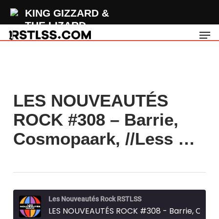
Skip
KING GIZZARD &
to
THE LIZARD
Men
main
WIZARD
content
Yours
LES NOUVEAUTÉS
ROCK #308 – Barrie,
Cosmopaark, //Less …
Les Nouveautés Rock RSTLSS
LES NOUVEAUTÉS ROCK #308 - Barrie, Cosmopaark, //Less, Ryan Oakes...