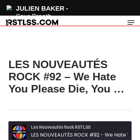
Skip
JULIEN BAKER
to
Sour Breath
Men
main
content
LES NOUVEAUTÉS
ROCK #92 – We Hate
You Please Die, You …
Les Nouveautés Rock RSTLSS
LES NOUVEAUTÉS ROCK #92 - We Hate You Please Die, Young Culture, Wolf Alice