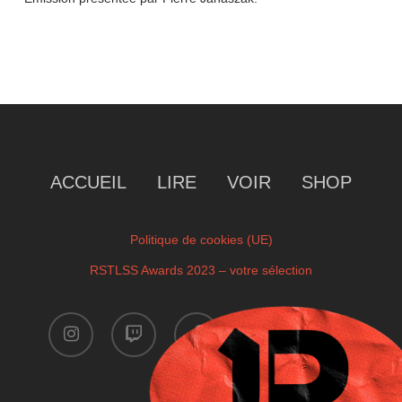
ACCUEIL
LIRE
VOIR
SHOP
Politique de cookies (UE)
RSTLSS Awards 2023 – votre sélection
instagram
twitch
facebook
youtube
x-
twitter