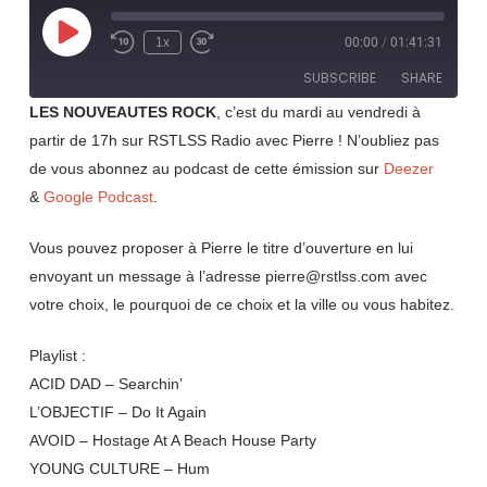
Play
1x
00:00
/
01:41:31
Rewind
Fast
Episode
10
Forward
SUBSCRIBE
SHARE
Seconds
30
seconds
LES NOUVEAUTES ROCK
, c’est du mardi au vendredi à
partir de 17h sur RSTLSS Radio avec Pierre ! N’oubliez pas
SHARE
RSS FEED
de vous abonnez au podcast de cette émission sur
Deezer
LINK
&
Google Podcast
.
EMBED
Vous pouvez proposer à Pierre le titre d’ouverture en lui
envoyant un message à l’adresse pierre@rstlss.com avec
votre choix, le pourquoi de ce choix et la ville ou vous habitez.
Playlist :
ACID DAD – Searchin’
L’OBJECTIF – Do It Again
AVOID – Hostage At A Beach House Party
YOUNG CULTURE – Hum