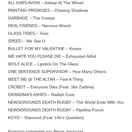
ALL EARS AVOW – Asleep At The Wheel
PAINTING PROMISES – Chasing Shadows
GARBAGE – The Creeps
REAL FRIENDS – Nervous Wreck
GLASS TIDES – Toxic
SPEED – We See U
BULLET FOR MY VALENTINE – Knives
WE HATE YOU PLEASE DIE – Exhausted Adhd
WOLF ALICE – Lipstick On The Glass
ONE SENTENCE SUPERVISOR – How Many Others
MEET ME @ THE ALTAR – Feel A Thing
CROBOT – Everyone Dies (Feat. Stix Zadinia)
GRANDMA’S ASHES – Radish Cure
NEWSGROUNDS DEATH RUGBY – The World Ends With You
NEWSGROUNDS DEATH RUGBY – Pipeline Punch
KOYO – Diamond (Feat. Life’s Question)
Emission présentée par Pierre Janaszak.