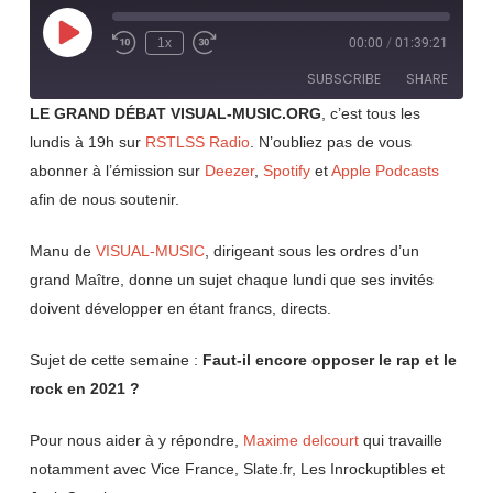
Play
1x
00:00
/
01:39:21
Rewind
Fast
Episode
10
Forward
SUBSCRIBE
SHARE
Seconds
30
seconds
LE GRAND DÉBAT VISUAL-MUSIC.ORG
, c’est tous les
lundis à 19h sur
RSTLSS Radio
. N’oubliez pas de vous
SHARE
RSS FEED
abonner à l’émission sur
Deezer
,
Spotify
et
Apple Podcasts
LINK
afin de nous soutenir.
EMBED
Manu de
VISUAL-MUSIC
, dirigeant sous les ordres d’un
grand Maître, donne un sujet chaque lundi que ses invités
doivent développer en étant francs, directs.
Sujet de cette semaine :
Faut-il encore opposer le rap et le
rock en 2021 ?
Pour nous aider à y répondre,
Maxime delcourt
qui travaille
notamment avec Vice France, Slate.fr, Les Inrockuptibles et