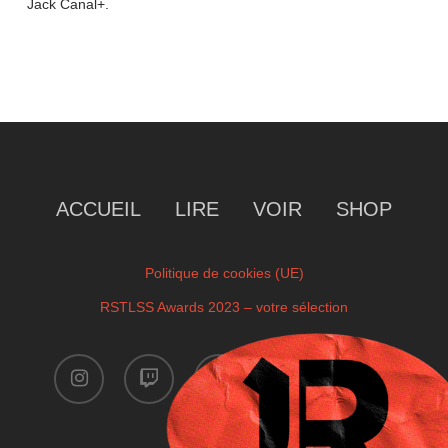
Jack Canal+.
ACCUEIL
LIRE
VOIR
SHOP
Politique de cookies (UE)
RSTLSS Awards 2023 – votre sélection
instagram
twitch
facebook
youtube
x-
twitter