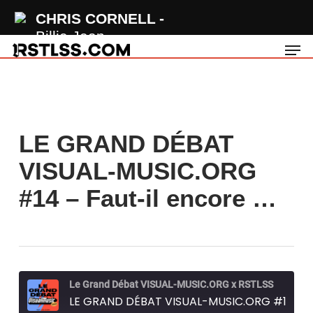
Skip
CHRIS CORNELL
to
Billie Jean
Men
main
content
LE GRAND DÉBAT
VISUAL-MUSIC.ORG
#14 – Faut-il encore …
Le Grand Débat VISUAL-MUSIC.ORG x RSTLSS
LE GRAND DÉBAT VISUAL-MUSIC.ORG #14 - Faut-il encore opposer le rap et le rock en 2021 ?