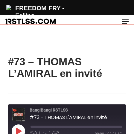
Skip
FREEDOM FRY
to
Falling
Men
main
content
#73 – THOMAS
L’AMIRAL en invité
Bang!Bang! RSTLSS
#73 - THOMAS L'AMIRAL en invité
Play