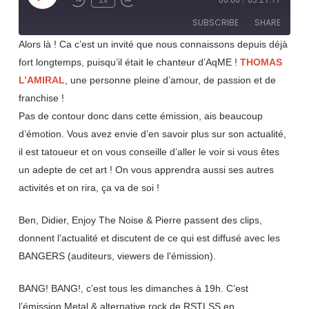
1x
00:00
/
03:21:17
Rewind
Fast
Episode
10
Forward
SUBSCRIBE
SHARE
Seconds
30
seconds
Alors là ! Ca c’est un invité que nous connaissons depuis déjà
fort longtemps, puisqu’il était le chanteur d’AqME !
THOMAS
SHARE
RSS FEED
L’AMIRAL
, une personne pleine d’amour, de passion et de
LINK
franchise !
Pas de contour donc dans cette émission, ais beaucoup
EMBED
d’émotion. Vous avez envie d’en savoir plus sur son actualité,
il est tatoueur et on vous conseille d’aller le voir si vous êtes
un adepte de cet art ! On vous apprendra aussi ses autres
activités et on rira, ça va de soi !
Ben, Didier, Enjoy The Noise & Pierre passent des clips,
donnent l’actualité et discutent de ce qui est diffusé avec les
BANGERS (auditeurs, viewers de l’émission).
BANG! BANG!, c’est tous les dimanches à 19h. C’est
l’émission Metal & alternative rock de RSTLSS en