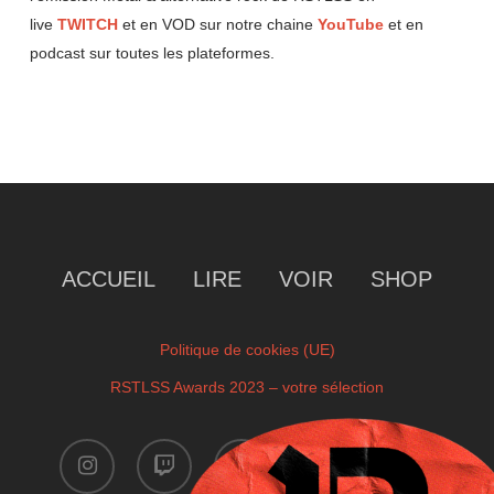
live
TWITCH
et en VOD sur notre chaine
YouTube
et en
podcast sur toutes les plateformes.
ACCUEIL
LIRE
VOIR
SHOP
Politique de cookies (UE)
RSTLSS Awards 2023 – votre sélection
instagram
twitch
facebook
youtube
x-
twitter