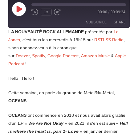
Play
1x
00:00
/
00:09:24
Rewind
Fast
Episode
10
Forward
SUBSCRIBE
SHARE
Seconds
30
seconds
LA NOUVEAUTÉ ROCK ALLEMANDE
présentée par
La
Jones
, c’est tous les mercredis à 19h15 sur
RSTLSS Radio
,
SHARE
RSS FEED
sinon abonnez-vous à la chronique
LINK
sur
Deezer
,
Spotify
,
Google Podcast
,
Amazon Music
&
Apple
Podcast
!
EMBED
Hello ! Hello !
Cette semaine, on parle du groupe de Metal/Nu-Metal,
OCEANS
.
OCEANS
ont commencé en 2018 et nous avait alors gratifié
d’un EP «
We Are Not Okay
» en 2021, il s’en est suivi «
Hell
is where the heart is, part 1- Love
» en janvier dernier.