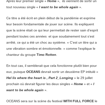
Après leur premier single «
Home
», ils viennent de sortir un
tout nouveau single «
I want to be whole again
».
Ce titre a été écrit en plein début de la pandémie et exprime
leur besoin fondamentale de jouer sur scène. Ils expliquent
que la scène était ce qui leur permettait de rester sain d’esprit
pendant toutes ces années et que soudainement tout s’est
arrêté, ce qui a été un choc au système. « C’est un titre qui a
une vibration sombre et émotionnelle. » comme l’explique le
chanteur du groupe
Timo Rotten
.
En tout cas, il semblerait que cela fonctionne plutôt bien pour
eux, puisque
OCEANS
devrait sortir un deuxième EP intitulé «
Hel lis where the heart is , Part 2_Longing
» le 29 juillet
prochain où devrait figurer les deux singles «
Home
» et «
I
want to be whole again
».
OCEANS sera sur la scène du festival
WITH FULL FORCE
le