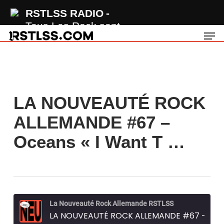
Skip
RSTLSS RADIO
to
Tous Les Rock sont
Men
main
sur RSTLSS
content
LA NOUVEAUTÉ ROCK
ALLEMANDE #67 –
Oceans « I Want T …
La Nouveauté Rock Allemande RSTLSS
LA NOUVEAUTÉ ROCK ALLEMANDE #67 - Oceans "I Want To Be Whole Again"