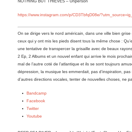
NOTHING BUT THIEVES – Unperson
https://www.instagram.com/p/CD3TbfqD08e/?utm_source=ig
On se dirige vers le nord américain, dans une ville bien grise
ceux qui y ont mis les pieds disent tous la même chose : Qu’est-
une tentative de transpercer la grisaille avec de beaux rayo
2 Ep, 2 Albums et un nouvel enfant qui arrive le mois proch
mal de l’autre coté de l’atlantique et ils se sont toujours a
dépression, la musique les emmerdait, pas d’inspiration, pas d’e
d’autres directions vocales, tenter de nouvelles choses, ne pa
Bandcamp
Facebook
Twitter
Youtube