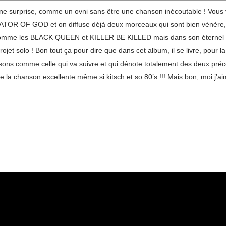
qu’une surprise, comme un ovni sans être une chanson inécoutable ! Vou
EATOR OF GOD et on diffuse déjà deux morceaux qui sont bien vénèr
s comme les BLACK QUEEN et KILLER BE KILLED mais dans son éternel et i
rojet solo ! Bon tout ça pour dire que dans cet album, il se livre, pour 
hansons comme celle qui va suivre et qui dénote totalement des deux pré
ve la chanson excellente même si kitsch et so 80’s !!! Mais bon, moi j’ai