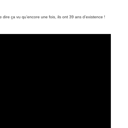
dire ça vu qu’encore une fois, ils ont 39 ans d’existence !