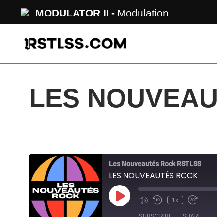
Skip
MODULATOR II
Modulation
to
main
content
LES NOUVEAU
Les Nouveautés Rock RSTLSS
LES NOUVEAUTÉS ROCK
Play
1x
Mute/Unmute
Rewind
Fast
Episode
Episode
10
Forward
SUBSCRIBE
SHARE