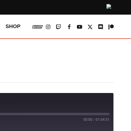
vk
instagram
twitch
facebook
youtube
x-
discord
patreon
SHOP
twitter
00:00
/
01:04:51