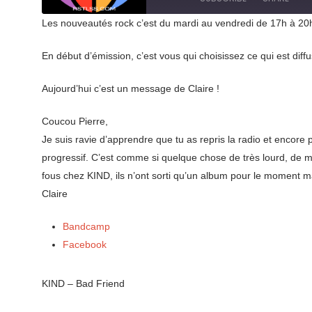
Seconds
30
seconds
Les nouveautés rock c’est du mardi au vendredi de 17h à 20h 
SHARE
RSS FEED
En début d’émission, c’est vous qui choisissez ce qui est diff
LINK
Aujourd’hui c’est un message de Claire !
EMBED
Coucou Pierre,
Je suis ravie d’apprendre que tu as repris la radio et encore 
progressif. C’est comme si quelque chose de très lourd, de 
fous chez KIND, ils n’ont sorti qu’un album pour le moment ma
Claire
Bandcamp
Facebook
KIND – Bad Friend