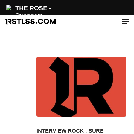
Skip
THE ROSE
to
Strangers
Men
main
content
INTERVIEW ROCK : SURE