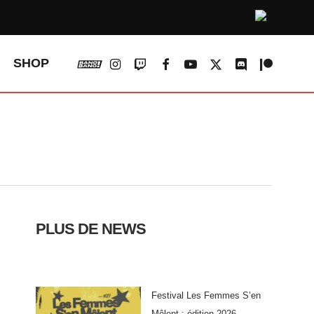
vk
instagram
twitch
facebook
youtube
x-
discord
patreon
SHOP
twitter
PLUS DE NEWS
Festival Les Femmes S’en
Mêlent : édition 2026