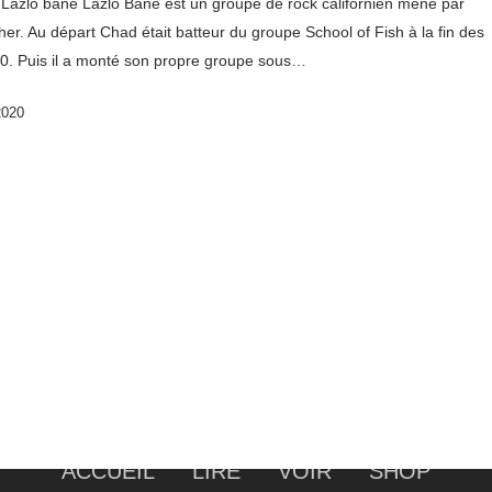
 Lazlo bane Lazlo Bane est un groupe de rock californien mené par
er. Au départ Chad était batteur du groupe School of Fish à la fin des
0. Puis il a monté son propre groupe sous…
2020
ACCUEIL
LIRE
VOIR
SHOP