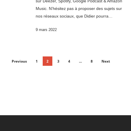
sur Deezer, Spotify, Google Podcast & Amazon
Music. N’hésitez pas à proposer des sujets sur
nos réseaux sociaux, que Didier pourra…
9 mars 2022
Previous
1
2
3
4
…
8
Next