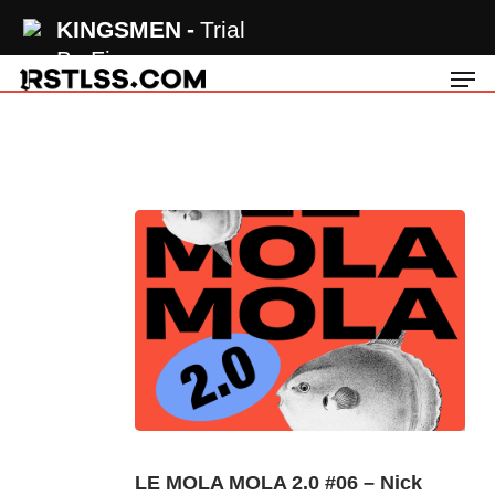
Skip
KINGSMEN
Trial
to
By Fire
Men
main
content
LE MOLA MOLA 2.0 #06 – Nick